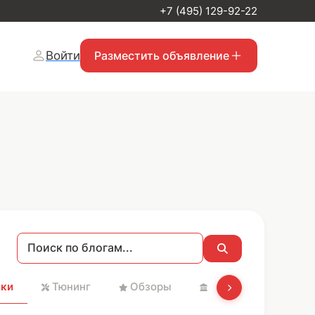
+7 (495) 129-92-22
Войти
Разместить объявление
ки
Тюнинг
Обзоры
Святые места и Хр