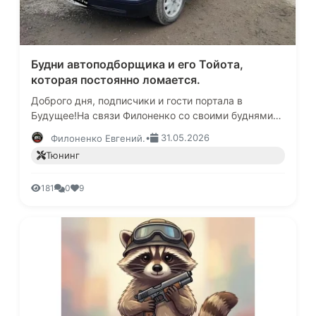
Будни автоподборщика и его Тойота,
которая постоянно ломается.
Доброго дня, подписчики и гости портала в
Будущее!На связи Филоненко со своими буднями
автоподборщика!Про мою работу можете почитать
•
31.05.2026
Филоненко Евгений.
в моем Телеграмм канале там…
Тюнинг
181
0
9