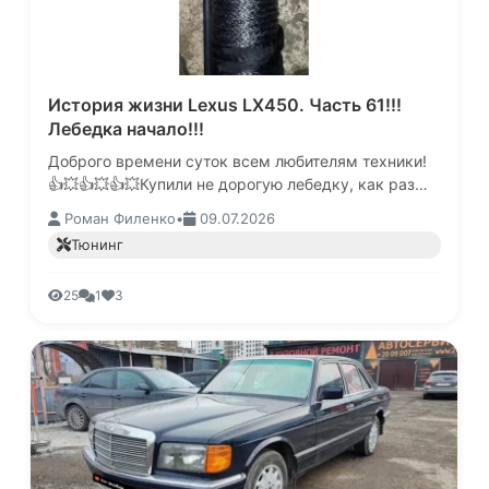
История жизни Lexus LX450. Часть 61!!!
Лебедка начало!!!
Доброго времени суток всем любителям техники!
👍💥👍💥👍💥Купили не дорогую лебедку, как раз
акция была, много всего к ней прилагалось, стало
Роман Филенко
•
09.07.2026
интересно и купил вобщем.…
Тюнинг
25
1
3