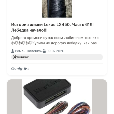
История жизни Lexus LX450. Часть 61!!!
Лебедка начало!!!
Доброго времени суток всем любителям техники!
👍💥👍💥👍💥Купили не дорогую лебедку, как раз
акция была, много всего к ней прилагалось, стало
Роман Филенко
•
09.07.2026
интересно и купил вобщем.…
Тюнинг
25
1
3