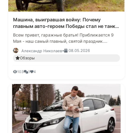
Машина, выигравшая войну: Почему
главным авто-героем Победы стал не танк,
а грузовик из дерева и брезента
Всем привет, гаражные братья! Приближается 9
Мая - наш самый главный, святой праздник.
Обычно вспоминая технику победы в Великой
•
08.05.2026
Александр Николаев
отечественной войны - вспоминаю…
Обзоры
103
1
4