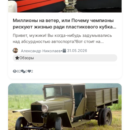
Миллионы на ветер, или Почему чемпионы
рискуют жизнью ради пластикового кубка и
бутылки кислого шампанского
Привет, мужики! Вы когда-нибудь задумывались
над абсурдностью автоспорта?Вот стоит на
стартовой решетке пелотон. Машины, каждая из
•
31.05.2026
Александр Николаев
которых стоит как хороший осо…
Обзоры
82
0
2