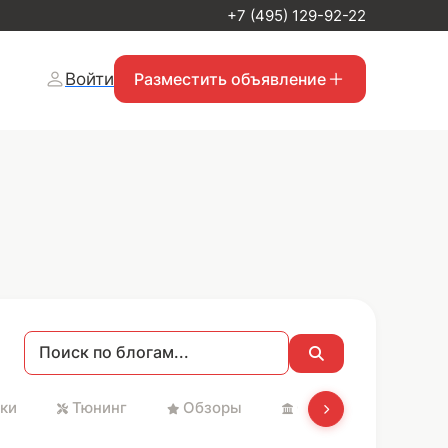
+7 (495) 129-92-22
Войти
Разместить объявление
ки
Тюнинг
Обзоры
Святые места и Хр