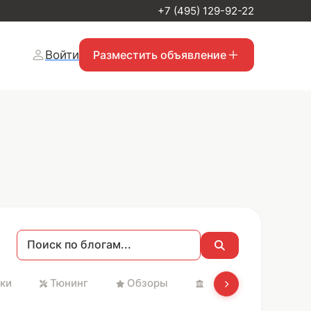
+7 (495) 129-92-22
Войти
Разместить объявление
ки
Тюнинг
Обзоры
Святые места и Хр