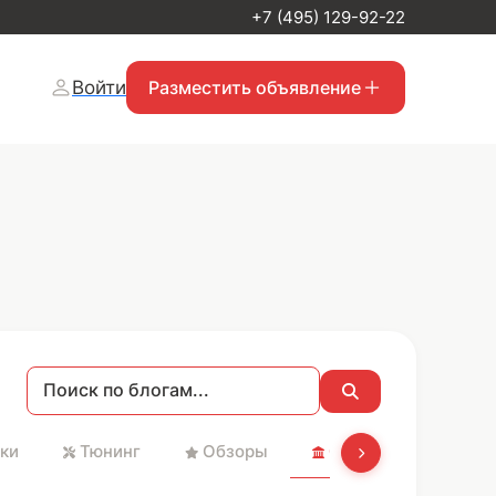
+7 (495) 129-92-22
Войти
Разместить объявление
ки
Тюнинг
Обзоры
Святые места и Хр