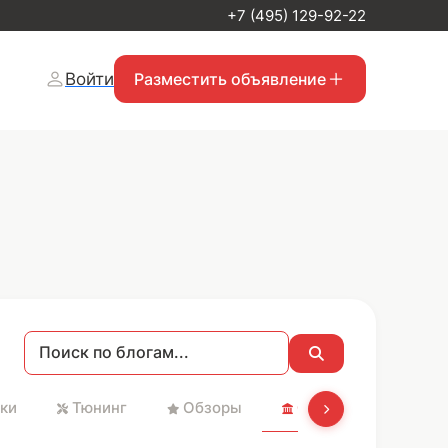
+7 (495) 129-92-22
Войти
Разместить объявление
ки
Тюнинг
Обзоры
Святые места и Хр