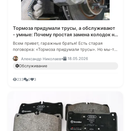
Тормоза придумали трусы, а обслуживают
- умные: Почему простая замена колодок не
спасет вас от аварии
Всем привет, гаражные братья! Есть старая
поговорка: «Тормоза придумали трусы». Но мы-то
с вами знаем, что остановить полторы тонны
•
18.05.2026
Александр Николаев
разогнавшегося железа - это …
Обслуживание
233
0
3