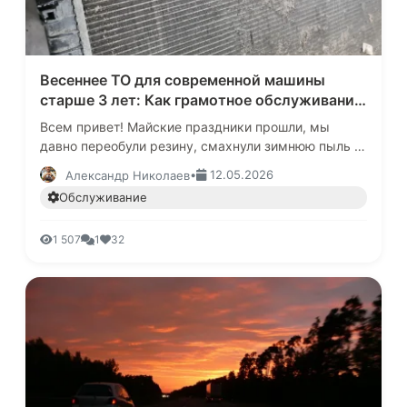
Весеннее ТО для современной машины
старше 3 лет: Как грамотное обслуживание
в мае сэкономит вам сотни тысяч рублей на
Всем привет! Майские праздники прошли, мы
ремонте
давно переобули резину, смахнули зимнюю пыль с
ковриков и перешли на летний режим вождения.
•
12.05.2026
Александр Николаев
Казалось бы, машина к лету…
Обслуживание
1 507
1
32