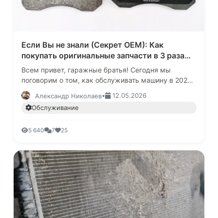
Если Вы не знали (Секрет OEM): Как
покупать оригинальные запчасти в 3 раза
дешевле чем у официалов, и на чем
Всем привет, гаражные братья! Сегодня мы
экономить категорически нельзя
поговорим о том, как обслуживать машину в 2026
году и не разориться.Каждый раз, приезжая в
•
12.05.2026
Александр Николаев
сервис или открывая каталог…
Обслуживание
5 640
7
25