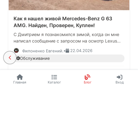
Как я нашел живой Mercedes-Benz G 63
AMG. Найден, Проверен, Куплен!
С Дмитрием я познакомился зимой, когда он мне
написал сообщение с запросом на осмотр Lexus
RX450H у поставщиков корейских автомобилей в
•
22.04.2026
Филоненко Евгений.
Москве.Машина была новая…
Обслуживание
2 044
0
25
Главная
Каталог
Блог
Вход