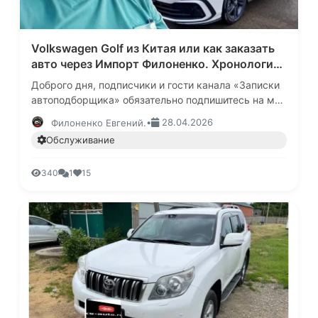
Volkswagen Golf из Китая или как заказать
авто через Импорт Филоненко. Хронология
одного из заказов.
Доброго дня, подписчики и гости канала «Записки
автоподборщика» обязательно подпишитесь на мой
Телеграмм канал, только там самая оперативная
•
28.04.2026
Филоненко Евгений.
информация: https:/…
Обслуживание
340
1
15