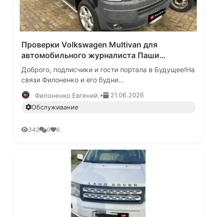
Проверки Volkswagen Multivan для
автомобильного журналиста Паши
Федорова.
Доброго, подписчики и гости портала в Будущее!На
связи Филоненко и его будни
автоподборщика.Сегодня поведаю вам про
•
21.06.2026
Филоненко Евгений.
проверки автомобилей для одного известного ж…
Обслуживание
342
0
6