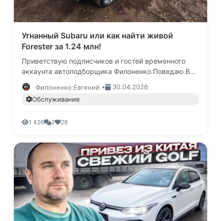
Угнанный Subaru или как найти живой
Forester за 1.24 млн!
Приветствую подписчиков и гостей временного
аккаунта автоподборщика Филоненко.Поведаю Вам
история про поиск "Форика"Бюджет на
•
30.04.2026
Филоненко Евгений.
мероприятие выделен заказчиком не …
Обслуживание
1 426
2
28