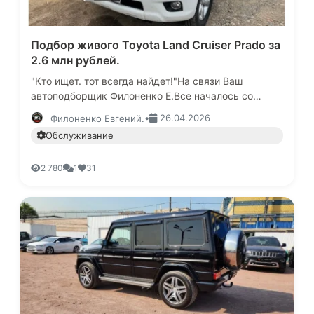
Подбор живого Toyota Land Cruiser Prado за
2.6 млн рублей.
"Кто ищет. тот всегда найдет!"На связи Ваш
автоподборщик Филоненко Е.Все началось со
звонка одного уважаемого человека, имя его
•
26.04.2026
Филоненко Евгений.
Григорий и был он знакомый людей…
Обслуживание
2 780
1
31