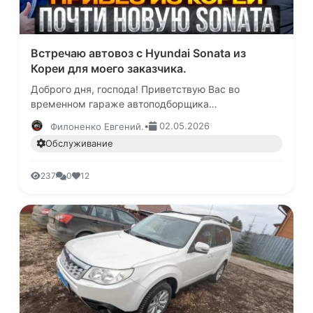
Встречаю автовоз с Hyundai Sonata из
Кореи для моего заказчика.
Доброго дня, господа! Приветствую Вас во
временном гараже автоподборщика
Филоненко.Сегодня будет очередная история
•
02.05.2026
Филоненко Евгений.
заказа автомобиля из Кореи для Романа из Моск…
Обслуживание
237
0
12