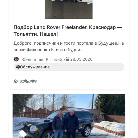
Подбор Land Rover Freelander. Краснодар —
Тольятти. Нашел!
Доброго, подписчики и гости портала в Будущее.На
связи Филоненко Е. и его будни
автоподборщика.Написал мне Максим из
•
28.05.2026
Филоненко Евгений.
Ульяновска, надо найти Land Rover Freelande…
Обслуживание
182
0
9