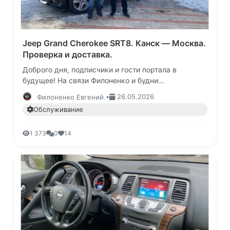
Jeep Grand Cherokee SRT8. Канск — Москва.
Проверка и доставка.
Доброго дня, подписчики и гости портала в
будущее! На связи Филоненко и будни
автоподбора!Написал мне Александр, нужен был
•
26.05.2026
Филоненко Евгений.
Chevrolet Tahoe 2013-2014 гг., пробег…
Обслуживание
1 373
0
14