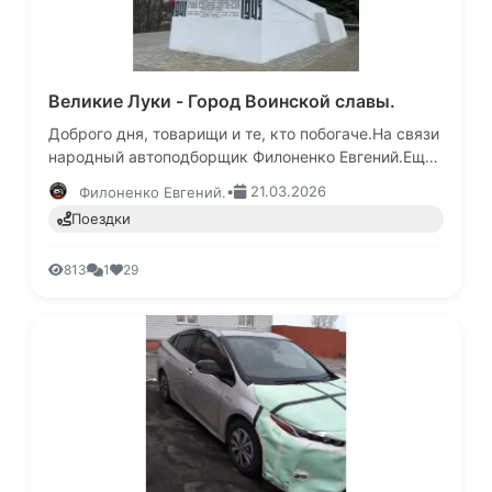
Великие Луки - Город Воинской славы.
Доброго дня, товарищи и те, кто побогаче.На связи
народный автоподборщик Филоненко Евгений.Еще
больше интересных историй в моем канале МАКС
•
21.03.2026
Филоненко Евгений.
там не только автомо…
Поездки
813
1
29