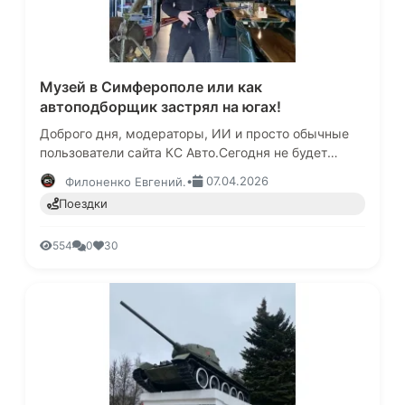
Музей в Симферополе или как
автоподборщик застрял на югах!
Доброго дня, модераторы, ИИ и просто обычные
пользователи сайта КС Авто.Сегодня не будет
ничего про будни автоподборщика, ну совсем
•
07.04.2026
Филоненко Евгений.
немного, конечно, я, на прав…
Поездки
554
0
30