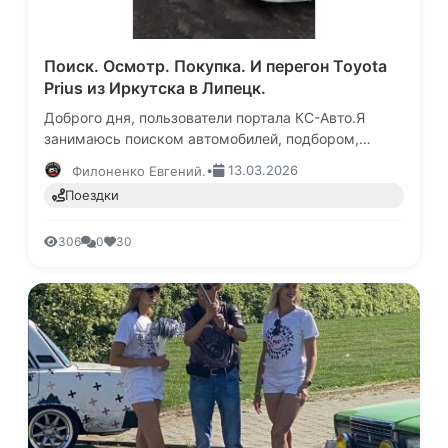
Поиск. Осмотр. Покупка. И перегон Toyota
Prius из Иркутска в Липецк.
Доброго дня, пользователи портала КС-Авто.Я
занимаюсь поиском автомобилей, подбором,
осмотром, проверкой, торгом. В общем все, что
•
13.03.2026
Филоненко Евгений.
связано с покупкой авто. Эта …
Поездки
306
0
30