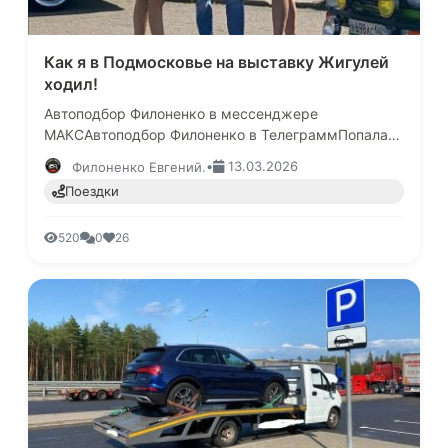
Как я в Подмосковье на выставку Жигулей
ходил!
Автоподбор Филоненко в мессенджере
МАКСАвтоподбор Филоненко в ТелеграммПопалась
мне на глаза в интернете реклама, мол сходка
•
13.03.2026
Филоненко Евгений.
Жигулистов будет в ближайшие дни и …
Поездки
520
0
26