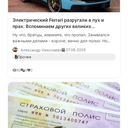
Электрический Ferrari разругали в пух и
прах. Вспоминаем других великих
неудачников
Ну что, братцы, извините, что пропал. Занимался
важными делами - короче, вечно дел полно. Но
когда на прошлой неделе Ferrari - сам Ferrari,
•
07.06.2026
Александр Николаев
понимаешь? - показа…
Прочее
85
0
2