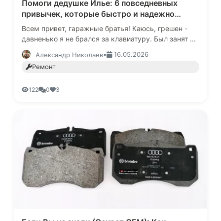
Помоги дедушке Илье: 6 повседневных
привычек, которые быстро и надежно
отправят вашу машину в сервис
Всем привет, гаражные братья! Каюсь, грешен -
давненько я не брался за клавиатуру. Был занят на
работе (заставлял французский контроллер качать
•
16.05.2026
Александр Николаев
насосами родное …
Ремонт
122
0
3