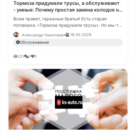
Тормоза придумали трусы, а обслуживают
- умные: Почему простая замена колодок не
спасет вас от аварии
Всем привет, гаражные братья! Есть старая
поговорка: «Тормоза придумали трусы». Но мы-то
с вами знаем, что остановить полторы тонны
•
18.05.2026
Александр Николаев
разогнавшегося железа - это …
Обслуживание
231
0
3