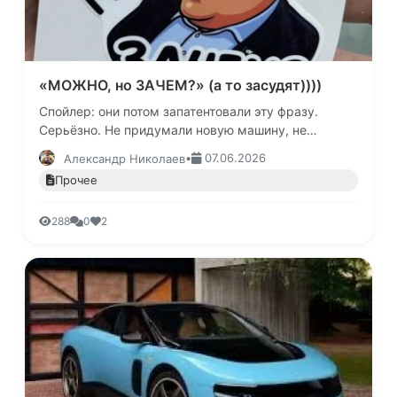
«МОЖНО, но ЗАЧЕМ?» (а то засудят))))
Спойлер: они потом запатентовали эту фразу.
Серьёзно. Не придумали новую машину, не
улучшили качество сборки - нет. Они взяли и
•
07.06.2026
Александр Николаев
застолбили за собой право продав…
Прочее
288
0
2