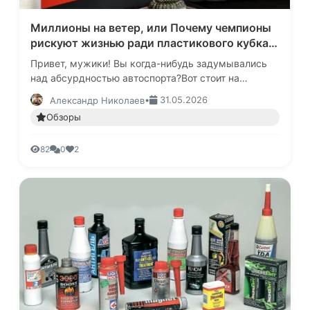
Миллионы на ветер, или Почему чемпионы
рискуют жизнью ради пластикового кубка и
бутылки кислого шампанского
Привет, мужики! Вы когда-нибудь задумывались
над абсурдностью автоспорта?Вот стоит на
стартовой решетке пелотон. Машины, каждая из
•
31.05.2026
Александр Николаев
которых стоит как хороший осо…
Обзоры
82
0
2