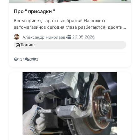
Про " присадки "
Всем привет, гаражные братья! На полках
автомагазинов сегодня глаза разбегаются: десятки
разноцветных флакончиков с громкими
•
26.05.2026
Александр Николаев
обещаниями - «восстановит износ», «…
Тюнинг
134
0
3