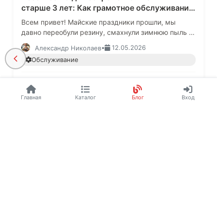
старше 3 лет: Как грамотное обслуживание
в мае сэкономит вам сотни тысяч рублей на
Всем привет! Майские праздники прошли, мы
ремонте
давно переобули резину, смахнули зимнюю пыль с
ковриков и перешли на летний режим вождения.
•
12.05.2026
Александр Николаев
Казалось бы, машина к лету…
Обслуживание
1 505
1
32
Главная
Каталог
Блог
Вход
Билет в один конец: 4 забытых правила