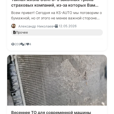
страховых компаний, из-за которых Вам
занижают выплату после ДТП
Всем привет! Сегодня на KS-AUTO мы поговорим о
бумажной, но от этого не менее важной стороне
автомобильной жизни.Каждый год мы с вами
•
12.05.2026
Александр Николаев
покупаем полис ОСАГО. Мы в…
Прочее
209
0
4
Весеннее ТО для современной машины