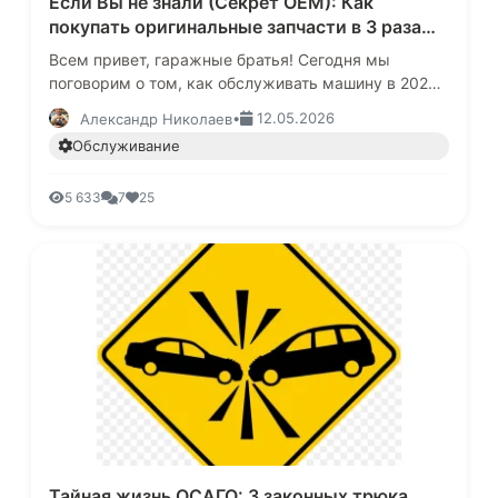
Если Вы не знали (Секрет OEM): Как
покупать оригинальные запчасти в 3 раза
дешевле чем у официалов, и на чем
Всем привет, гаражные братья! Сегодня мы
экономить категорически нельзя
поговорим о том, как обслуживать машину в 2026
году и не разориться.Каждый раз, приезжая в
•
12.05.2026
Александр Николаев
сервис или открывая каталог…
Обслуживание
5 633
7
25
Тайная жизнь ОСАГО: 3 законных трюка