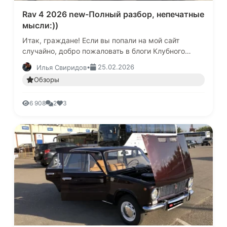
Rav 4 2026 new-Полный разбор, непечатные
мысли:))
Итак, граждане! Если вы попали на мой сайт
случайно, добро пожаловать в блоги Клубного
Сервиса! Да, дед еще и пишет, порой:))Говорить
•
25.02.2026
Илья Свиридов
будем про новый Рав 4 и ту…
Обзоры
6 908
2
3