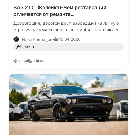
ВАЗ 2101 (Копейка)-Чем реставрация
отличается от ремонта…
Доброго дня, дорогой друг, забредший на личную
страничку сумасшедшего автомобильного блогера.
В этот раз, я расскажу тебе удивительную
•
19.04.2026
Илья Свиридов
историю, произошедшую со …
Ремонт
5 184
12
45