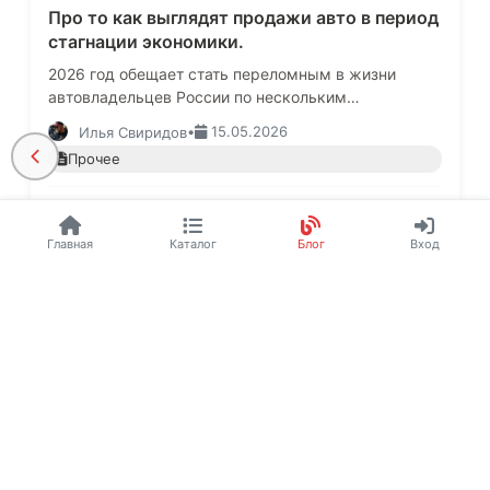
Про то как выглядят продажи авто в период
стагнации экономики.
2026 год обещает стать переломным в жизни
автовладельцев России по нескольким
причинам:Сокращение реальных доходов
•
15.05.2026
Илья Свиридов
населения.Ограниченный ассортимент
Прочее
продаваемы…
4 939
3
27
Главная
Каталог
Блог
Вход