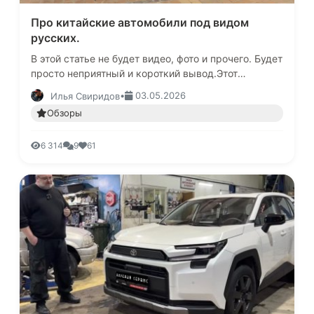
Про китайские автомобили под видом
русских.
В этой статье не будет видео, фото и прочего. Будет
просто неприятный и короткий вывод.Этот
автомобиль называется в России Sollers ST9, во
•
03.05.2026
Илья Свиридов
всем остальном мире- …
Обзоры
6 314
9
61