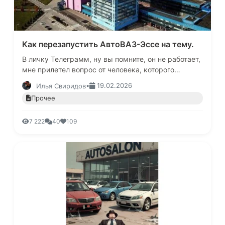
Как перезапустить АвтоВАЗ-Эссе на тему.
В личку Телеграмм, ну вы помните, он не работает,
мне прилетел вопрос от человека, которого
достали мои придирки к ВАЗу. -Критиковать могут
•
19.02.2026
Илья Свиридов
все! - Писал мне воз…
Прочее
7 222
40
109