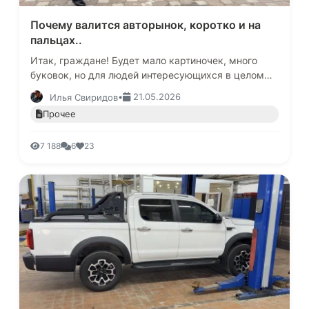
Почему валится авторынок, коротко и на
пальцах..
Итак, граждане! Будет мало картиночек, много
буковок, но для людей интересующихся в целом
будет полезно.Все написаное в этом пасквиле
•
21.05.2026
Илья Свиридов
порочащем честь и репутаци…
Прочее
7 188
6
23