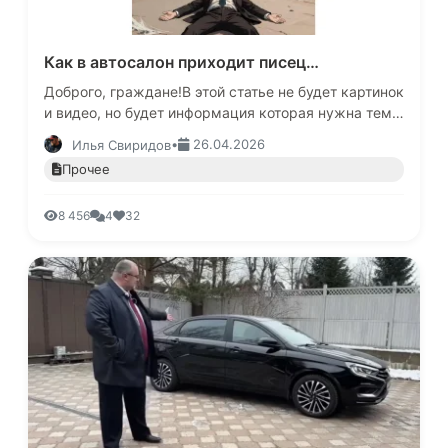
Как в автосалон приходит писец…
Доброго, граждане!В этой статье не будет картинок
и видео, но будет информация которая нужна тем,
кто думает про то, где и как заказать
•
26.04.2026
Илья Свиридов
автомобиль.Принято счита…
Прочее
8 456
4
32