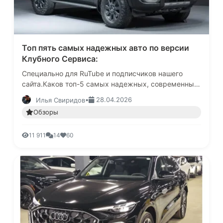
Топ пять самых надежных авто по версии
Клубного Сервиса:
Специально для RuTube и подписчиков нашего
сайта.Каков топ-5 самых надежных, современных
автомобилей 2025 года?-именно этот вопрос мы
•
28.04.2026
Илья Свиридов
постоянно слышим от наших …
Обзоры
11 911
14
60