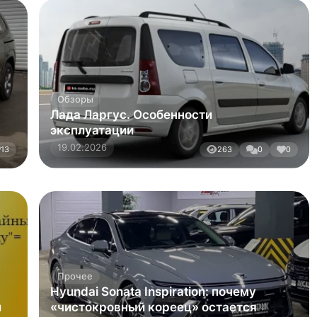
Прочее
Hyundai Sonata Inspiration: почему
л
«чистокровный кореец» остается
эталоном в классе седанов
16.07.2026
0
74
0
1