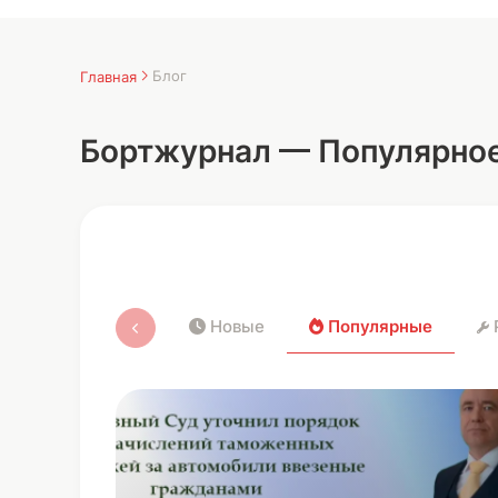
Прочее
Верховный Суд не дал таможне
доначислить полмиллиона за ввезенн
авто
12.03.2026
4131
0