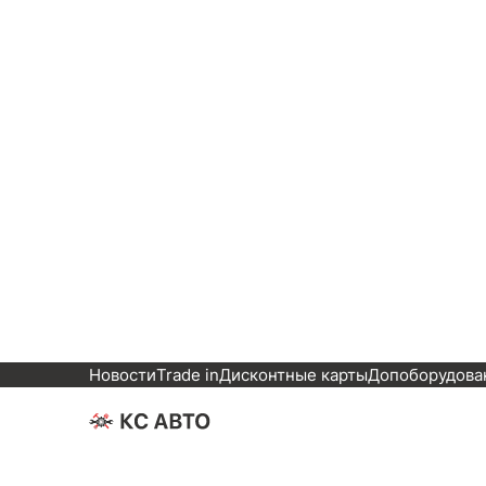
Новости
Trade in
Дисконтные карты
Допоборудован
Блог
Главная
Бортжурнал — Популярно
Новые
Популярные