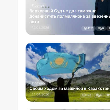
Поездки
Своим ходом за машиной в Казахстан.
14.04.2026
828
4
Прочее
"Попал на бабки" из-за Клубного
Сервиса....
26.02.2026
264
0