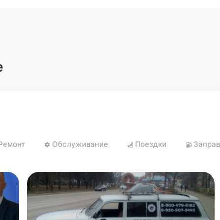
Тюнинг
«Охотники за привидениями» на
ый
минималках: как ржавая баржа
приносила деньги
20.02.2026
1
1479
2
5
Обзоры