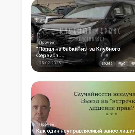
Прочее
Как один неуправляемый занос лиши
водителя прав на год
13.03.2026
225
0