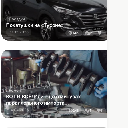
ВОТ И ВСЁ! Или ещё о минусах
параллельного импорта...
14.04.2026
246
4
11
Обзоры
Хороший Solaris в 2026 - на вес золота ❗️
26.04.2026
262
0
0