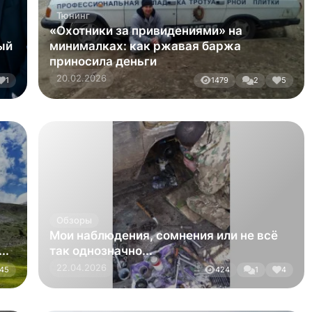
Мои наблюдения, сомнения или не всё
..
так однозначно...
22.04.2026
45
424
1
4
Обзоры
Лада Ларгус. Особенности
эксплуатации
19.02.2026
13
263
0
0