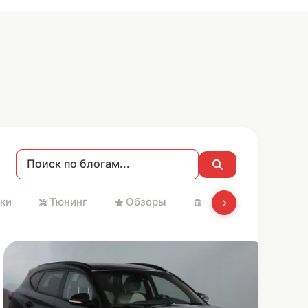
Поездки
Покатушки на «Тусоне»
27.02.2026
1327
2
2
Ремонт