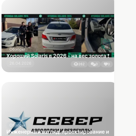
Обзоры
Инженерный взгляд: проектирование и
производство вездеходов-амфибий
15.07.2026
40
0
1