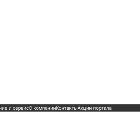
ие и сервис
О компании
Контакты
Акции портала
е
Ремонт
Обслуживание
Поездки
Заправ