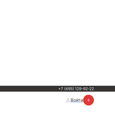
+7 (495) 129-92-22
Войти
Разместить объявление
ки
Тюнинг
Обзоры
Святые места и Хр