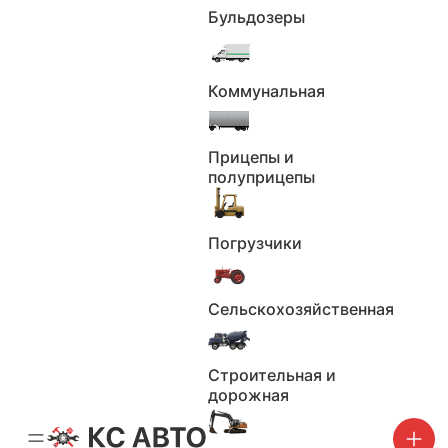
Расширение радиуса поиска, км
Бульдозеры
0
100
Коммунальная
200
300
400
500
Прицепы и
1000
полуприцепы
Применить
Сбросить
Погрузчики
Марка
Сельскохозяйственная
Не выбрано
Строительная и
Применить
дорожная
Сбросить