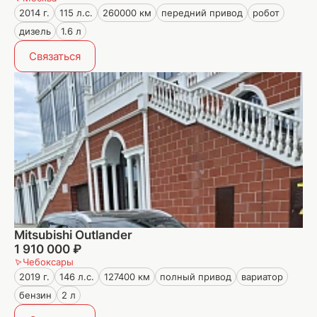
2014 г.
115 л.с.
260000 км
передний привод
робот
дизель
1.6 л
Связаться
Mitsubishi Outlander
1 910 000 ₽
Чебоксары
2019 г.
146 л.с.
127400 км
полный привод
вариатор
бензин
2 л