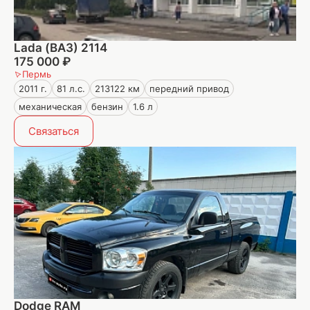
Lada (ВАЗ) 2114
175 000 ₽
Пермь
2011 г.
81 л.с.
213122 км
передний привод
механическая
бензин
1.6 л
Связаться
Dodge RAM