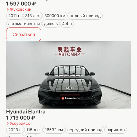
1 597 000 ₽
Жуковский
2011 г.
313 л.с.
300000 км
полный привод
автоматическая
дизель
4.4 л
Связаться
Hyundai Elantra
1 719 000 ₽
Уссурийск
2023 г.
115 л.с.
16532 км
передний привод
вариатор