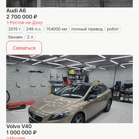
Audi A6
2 700 000 ₽
Ростов-на-Дону
2015 г.
249 л.с.
154000 км
полный привод
робот
бензин
2 л
Связаться
Volvo V40
1 000 000 ₽
Москва