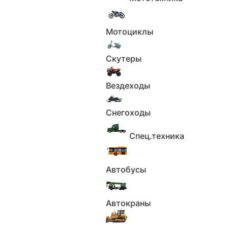
Под заказ
Применить
Мотоциклы
Сбросить
В наличии
Скутеры
Применить
Сбросить
Вездеходы
Применить
Сбросить
Снегоходы
Ретро
Применить
Спец.техника
Сбросить
Базовые параметры
Автобусы
Город
Автокраны
Не выбрано