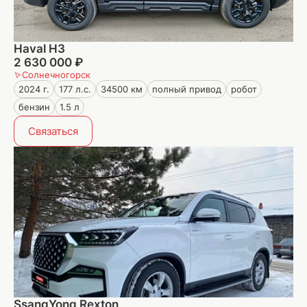
Haval H3
2 630 000 ₽
Солнечногорск
2024 г.
177 л.с.
34500 км
полный привод
робот
бензин
1.5 л
Связаться
SsangYong Rexton