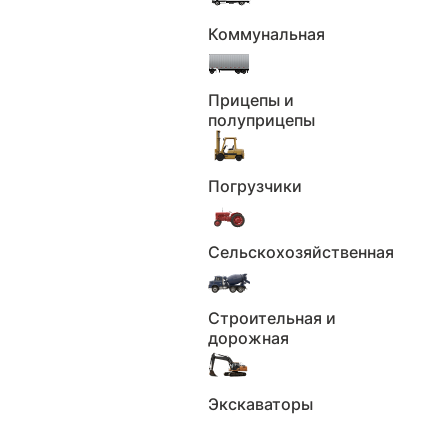
До
₽
Коммунальная
Применить
Сбросить
Пробег
Прицепы и
полуприцепы
Пробег км.
Погрузчики
Не выбрано
От
км
До
км
Сельскохозяйственная
Применить
Сбросить
Строительная и
Количество владельцев
дорожная
Количество владельцев
Экскаваторы
Не выбрано