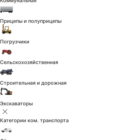
Коммунальная
-круиз контроль
-проекция
-камеры 360
Прицепы и полуприцепы
-контроль полосы
-контроль слепых зон
-система предотвращения столкновения
и многое другое.
Погрузчики
Кто ищет действительно живой, ухоженный
автомобиль, вы по адресу)
при живом осмотре все поймёте, тем более
Сельскохозяйственная
если объехали кучу машин из обьявлений в
которых написанно
" отличное состояние "😁
Строительная и дорожная
Экскаваторы
Категории ком. транспорта
Договорились о сделке?