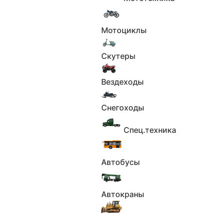
В наличии
Сергей
1 450 000 ₽
Мотоциклы
Скутеры
Вездеходы
Снегоходы
Спец.техника
1
2
Автобусы
3
4
Автокраны
5
6