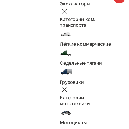
автоматическая
Коробка:
Экскаваторы
2018
Год выпуска:
105
Мощность л.с.:
Категории ком.
транспорта
дизель
Двигатель:
полный
Привод:
1.5
Лёгкие коммерческие
Объем, л:
Левый
Руль:
Количество мест: 2
Кол-во мест:
Седельные тягачи
Электронный
ПТС:
Тёмно-серый
Цвет:
Грузовики
Все характеристики
Категории
мототехники
Астрахань
Мотоциклы
Будьте бдительны, не переводите задаток или