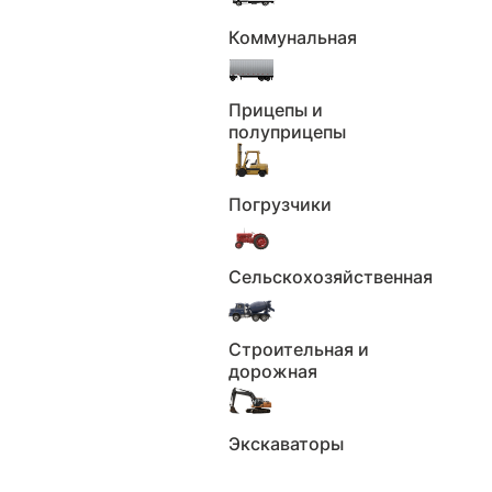
Штрафа
техосмотры
Коммунальная
(ЕАИСТО)
Реестр залогов
Данные по VIN
Прицепы и
Растаможивание
Фото автомобиля
полуприцепы
Всего 16 пунктов
Погрузчики
Получить отчёт
Сельскохозяйственная
Строительная и
дорожная
Экскаваторы