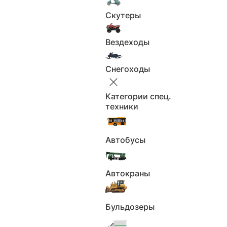
предоплату до полной уверенности в состоянии
Скутеры
автомобиля и надёжности продавца.
Вездеходы
Отчёт об истории автомобиля
Снегоходы
Периоды
Полис ОСАГО
владения ТС
Категории спец.
техники
Использование в
Найденные
каршеринге
объявления
Автобусы
Использование в
Возможные
такси
владельцы
Нахождение в
Автокраны
Упоминания в РФ
розыске
Участие в ДТП
Ограничения
Бульдозеры
Пройденные