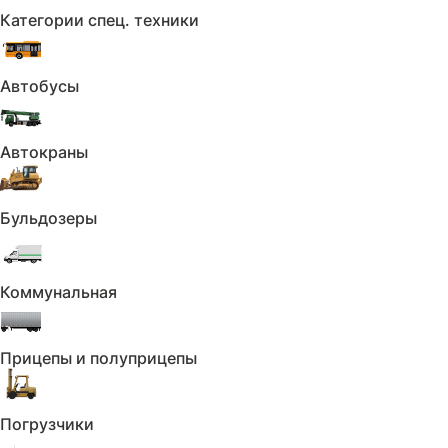
и сервис
Категории спец. техники
Предоставляем дисконт
Подробнее
на комплекс работ
Автобусы
Автокраны
Покупка автомобиля
с Trade-in
Бульдозеры
Продажа вашего автомобиля
Подробнее
и скидка на покупку нового
Коммунальная
Прицепы и полуприцепы
Покупка автомобиля
в кредит
Программы кредитования
Подробнее
Погрузчики
с минимальными процентами