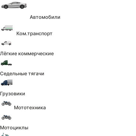
Автомобили
Ком.транспорт
Лёгкие коммерческие
Седельные тягачи
Характеристики
Показать
Грузовики
Описание
Скрыть
Мототехника
К вашему вниманию mazda demio dj
2018г.Краткая история:
Мотоциклы
Пришла из Японии в январе 2024г
там же в Владивостоке прошла полное