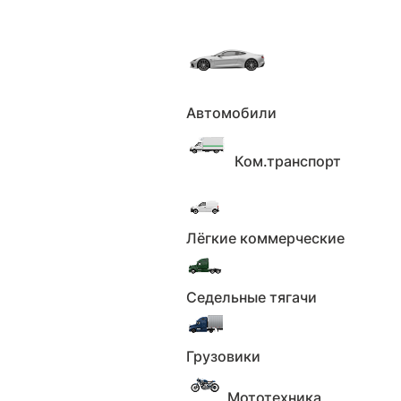
Автомобили
Главная
Каталог
Автомобили
Mazda Demio,
2018г., полный привод, автомат
Ком.транспорт
Mazda Demio, 2018г., полный
привод, автомат по цене 1 450
000 ₽
Лёгкие коммерческие
Седельные тягачи
22 июля 2025
457
пожаловаться
Грузовики
Мототехника