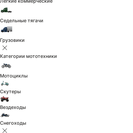
Лёгкие коммерческие
Вы можете создать договор купли-продажи
прямо здесь или распечатать пустой бланк
для заполнения
Седельные тягачи
Перейти к договору
Грузовики
Категории мототехники
Мотоциклы
Дополнительные услуги
Скутеры
Вездеходы
Снегоходы
Допоборудование