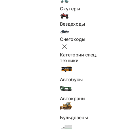
Скутеры
Применить
Вездеходы
Сбросить
Страна-производитель
Снегоходы
Страна-производитель
Категории спец.
Не выбрано
техники
Страна-производитель
Применить
Автобусы
Сбросить
Цена
Автокраны
Цена
Бульдозеры
Не выбрано
От
₽