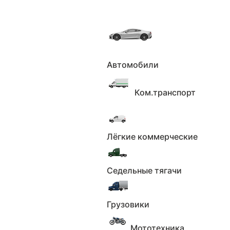
Автомобили
Главная
Каталог
Ком.транспорт
Купить Ниссан Джук
Фильтры
Лёгкие коммерческие
Все
Новые
С пробегом
Седельные тягачи
Применить
Сбросить
С НДС
Грузовики
Применить
Сбросить
Мототехника