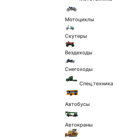
Под заказ
Применить
Мотоциклы
Сбросить
В наличии
Скутеры
Применить
Сбросить
Вездеходы
Применить
Сбросить
Снегоходы
Ретро
Применить
Спец.техника
Сбросить
Базовые параметры
Автобусы
Город
Автокраны
Не выбрано