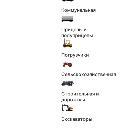
До
₽
Коммунальная
Применить
Сбросить
Пробег
Прицепы и
полуприцепы
Пробег км.
Погрузчики
Не выбрано
От
км
До
км
Сельскохозяйственная
Применить
Сбросить
Строительная и
Количество владельцев
дорожная
Количество владельцев
Экскаваторы
Не выбрано