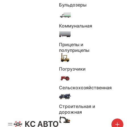
Расширение радиуса поиска, км
Бульдозеры
0
100
Коммунальная
200
300
400
500
Прицепы и
1000
полуприцепы
Применить
Сбросить
Погрузчики
Марка
Сельскохозяйственная
Не выбрано
Строительная и
Применить
дорожная
Сбросить