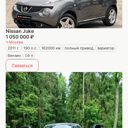
Nissan Juke
1 050 000 ₽
Москва
2011 г.
190 л.с.
162000 км
полный привод
вариатор
бензин
1.6 л
Связаться