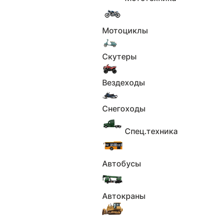
Под заказ
Применить
Мотоциклы
Сбросить
В наличии
Скутеры
Применить
Сбросить
Вездеходы
Применить
Сбросить
Снегоходы
Ретро
Применить
Спец.техника
Сбросить
Базовые параметры
Автобусы
Город
Автокраны
Не выбрано