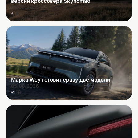
версий кроссовера Skynomad
06.08.2026
9
Марка Wey готовит сразу две модели
05.08.2026
18