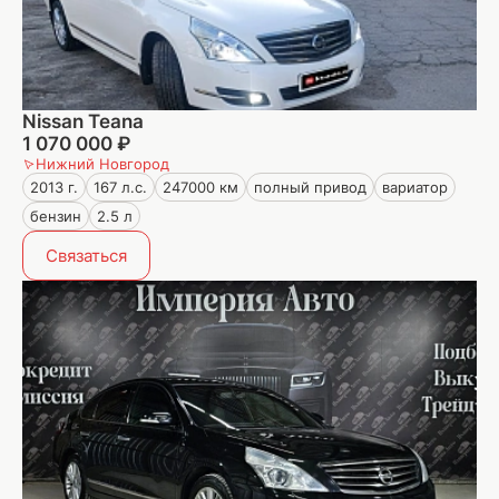
Nissan Teana
1 070 000 ₽
Нижний Новгород
2013 г.
167 л.с.
247000 км
полный привод
вариатор
бензин
2.5 л
Связаться