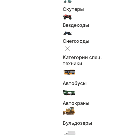
Скутеры
Применить
Вездеходы
Сбросить
Страна-производитель
Снегоходы
Страна-производитель
Категории спец.
Не выбрано
техники
Страна-производитель
Применить
Автобусы
Сбросить
Цена
Автокраны
Цена
Бульдозеры
Не выбрано
От
₽