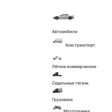
Под заказ
Партнёр КС Авто
Автомобили
Главная
Каталог
Ком.транспорт
Купить Ниссан Тиана
Фильтры
Лёгкие коммерческие
Все
Новые
С пробегом
Седельные тягачи
Применить
Сбросить
С НДС
Грузовики
Применить
Сбросить
Мототехника