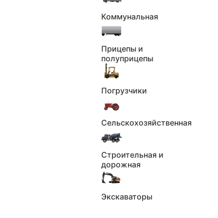
До
₽
Коммунальная
Применить
Сбросить
Пробег
Прицепы и
полуприцепы
Пробег км.
Погрузчики
Не выбрано
От
км
До
км
Сельскохозяйственная
Применить
Сбросить
Строительная и
Количество владельцев
дорожная
Количество владельцев
Экскаваторы
Не выбрано