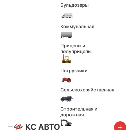
Расширение радиуса поиска, км
Бульдозеры
0
100
Коммунальная
200
300
400
500
Прицепы и
1000
полуприцепы
Применить
Сбросить
Погрузчики
Марка
Сельскохозяйственная
Не выбрано
Строительная и
Применить
дорожная
Сбросить