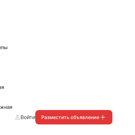
епы
ая
ожная
Войти
Разместить объявление