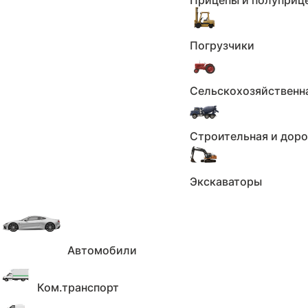
Прицепы и полуприц
Погрузчики
Отчёт об истории автомобиля
Периоды владения
Полис ОСА
ТС
Сельскохозяйственн
Использование в
Найденные
каршеринге
объявлени
Строительная и дор
Использование в
Возможны
такси
владельцы
Экскаваторы
Нахождение в
Упоминания
розыске
Участие в ДТП
Ограничен
Автомобили
Пройденны
Штрафа
техосмотр
Ком.транспорт
(ЕАИСТО)