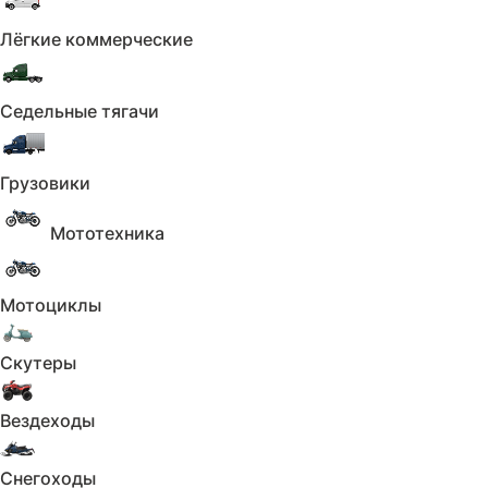
Реестр залогов
Данные по 
Лёгкие коммерческие
Растаможивание
Фото авто
Всего 16 пунктов
Седельные тягачи
Получить отчёт
Грузовики
Мототехника
Мотоциклы
Скутеры
Вездеходы
Снегоходы