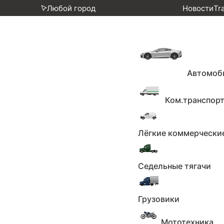
Любой город
Новости
Tr
Главная
Каталог
Автомобили
BMW 3 се
Автомоб
BMW 3 серии, 2022г., задний 
Ком.транспор
7 ноября 2025
Лёгкие коммерчески
455
пожаловаться
Поделиться
Седельные тягачи
ООО 'ЛЕВАРТ МОТОРС'
Грузовики
3 983 233 ₽
Мототехника