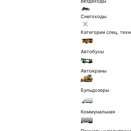
Вездеходы
дизель
Двигатель:
задний
Привод:
Снегоходы
2
Объем, л:
Левый
Руль:
Категории спец. тех
Количество мест: 5
Кол-во мест:
Электронный
ПТС:
Автобусы
Черный
Цвет:
Рабочее
Состояние авто:
Автокраны
Все характеристики
Бульдозеры
Москва
Коммунальная
Будьте бдительны, не переводите задаток или
предоплату до полной уверенности в состояни
автомобиля и надёжности продавца.