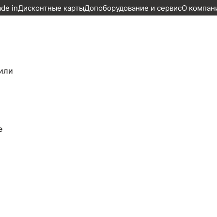
ade in
Дисконтные карты
Допоборудование и сервис
О компан
рии, 2022г., задний привод, автомат
или
привод, автомат по цене 3 983 233 ₽
т
е