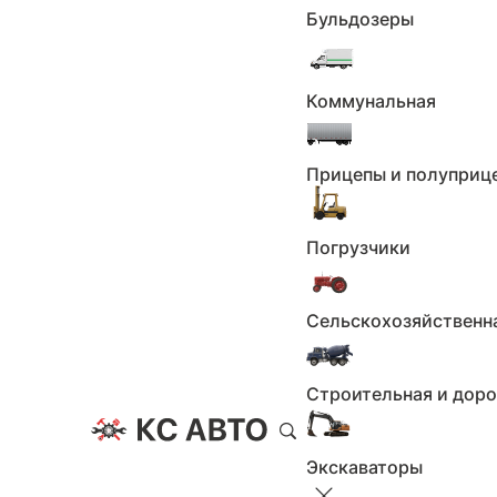
4
Бульдозеры
5
6
7
Коммунальная
8
9
10
Прицепы и полуприц
11
12
Погрузчики
13
14
15
Сельскохозяйственн
16
17
Строительная и дор
18
19
20
Экскаваторы
21