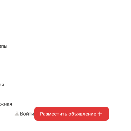
епы
ая
ожная
Войти
Разместить объявление