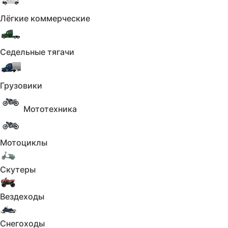
Пройденны
Лёгкие коммерческие
Штрафа
техосмотр
(ЕАИСТО)
Седельные тягачи
Реестр залогов
Данные по 
Растаможивание
Фото авто
Грузовики
Всего 16 пунктов
Мототехника
Получить отчёт
Мотоциклы
Скутеры
Вездеходы
Снегоходы