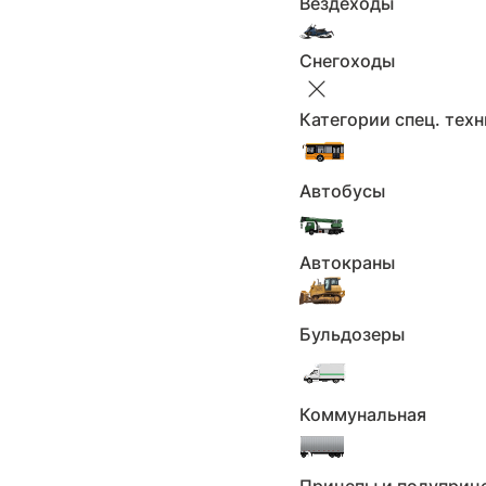
Вездеходы
автоматическая
Коробка:
2012
Год выпуска:
Снегоходы
109
Мощность л.с.:
бензин
Двигатель:
Категории спец. тех
передний
Привод:
1.598
Объем, л:
Автобусы
Левый
Руль:
Количество мест: 5
Кол-во мест:
Автокраны
Дубликат
ПТС:
Серый
Цвет:
Отличное
Состояние авто:
Бульдозеры
Все характеристики
Коммунальная
Тамбов, Бастионная 28 Н