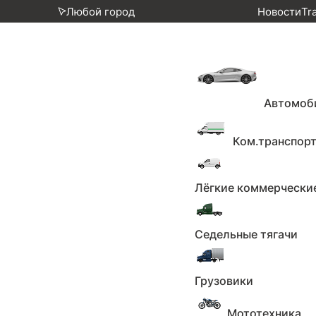
Любой город
Новости
Tr
Главная
Каталог
Автомобили
Chevrolet
Автомоб
Chevrolet Lacetti, 2012г., пе
Ком.транспор
15 мая 2026
Лёгкие коммерчески
112
пожаловаться
Поделиться
Седельные тягачи
ООО 'ГЛОБУС ПРОБЕГ'
Грузовики
649 000 ₽
Мототехника