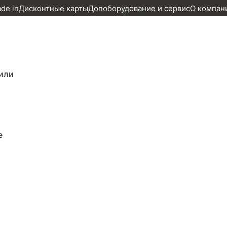
ade in
Дисконтные карты
Допоборудование и сервис
О компан
 Lacetti, 2012г., передний привод, автомат
или
редний привод, автомат по цене 649 0
т
е