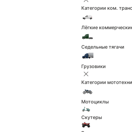
22
Категории ком. тран
23
24
Лёгкие коммерчески
25
В 
ООО "ГЛОБУС ПРОБЕГ"
Седельные тягачи
649 000 ₽
Грузовики
Показать телефон
+7 (***) ***-**-**
Категории мототехн
Написать продавцу
С пробегом
Мотоциклы
Тип:
Elite
Комплектация:
Скутеры
2004 - 2013, I
Поколение:
116885
Пробег км.: