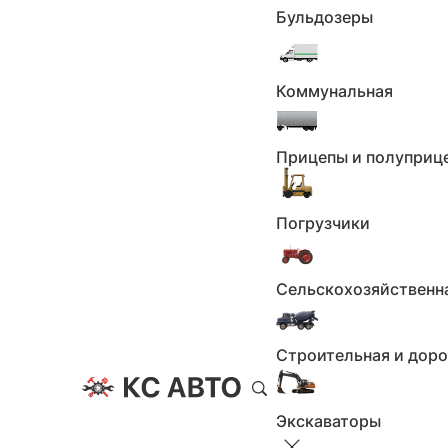
4
Бульдозеры
5
6
7
Коммунальная
8
9
10
Прицепы и полуприц
11
12
Погрузчики
13
14
15
Сельскохозяйственн
16
17
Строительная и дор
18
19
20
Экскаваторы
21