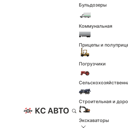
Бульдозеры
Расширение радиуса поиска, км
0
100
Коммунальная
200
300
400
Прицепы и полуприц
500
1000
Применить
Погрузчики
Сбросить
Марка
Сельскохозяйственн
Не выбрано
Строительная и дор
Применить
Сбросить
Экскаваторы