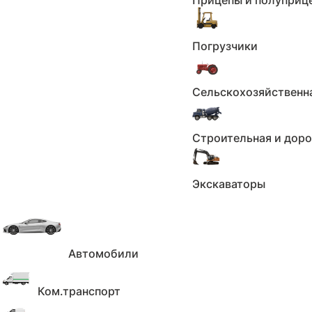
Прицепы и полуприц
До
₽
Применить
Погрузчики
Сбросить
Пробег
Сельскохозяйственн
Пробег км.
Строительная и дор
Не выбрано
От
км
До
км
Экскаваторы
Применить
Сбросить
Количество владельцев
Автомобили
Количество владельцев
Ком.транспорт
Не выбрано