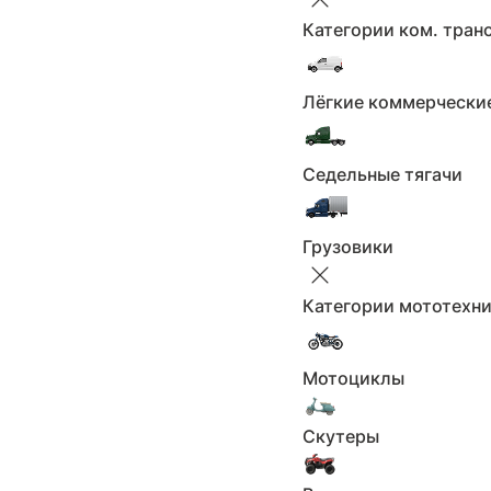
Модель
Категории ком. тран
Не выбрано
Лёгкие коммерчески
Применить
Сбросить
Седельные тягачи
Поколение
Не выбрано
Грузовики
Категории мототехн
Применить
Сбросить
Продавцы
Мотоциклы
Скутеры
Продавцы
Не выбрано