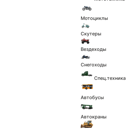
Под заказ
Применить
Мотоциклы
Сбросить
В наличии
Скутеры
Применить
Сбросить
Вездеходы
Применить
Сбросить
Снегоходы
Ретро
Применить
Спец.техника
Сбросить
Базовые параметры
Автобусы
Город
Автокраны
Не выбрано