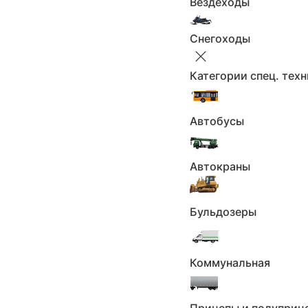
Вездеходы
Снегоходы
Применить
Сбросить
Страна-производитель
Категории спец. тех
Страна-производитель
Автобусы
Не выбрано
Страна-производитель
Автокраны
Применить
Сбросить
Бульдозеры
Цена
Цена
Коммунальная
Не выбрано
От
₽