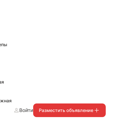
епы
ая
ожная
Войти
Разместить объявление