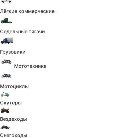
Количество владельцев
Лёгкие коммерческие
Применить
Сбросить
Коробка
Седельные тягачи
Коробка
Грузовики
Не выбрано
Мототехника
Коробка
Применить
Мотоциклы
Сбросить
Кузов
Скутеры
Кузов
Вездеходы
Не выбрано
Кузов
Снегоходы