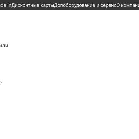
ade in
Дисконтные карты
Допоборудование и сервис
О компан
или
т
е