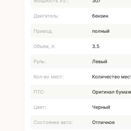
Мощность л.с.:
307
Двигатель:
бензин
Привод:
полный
Объем, л:
3.5
Руль:
Левый
Кол-во мест:
Количество мест
ПТС:
Оригинал бума
Цвет:
Черный
Состояние авто:
Отличное