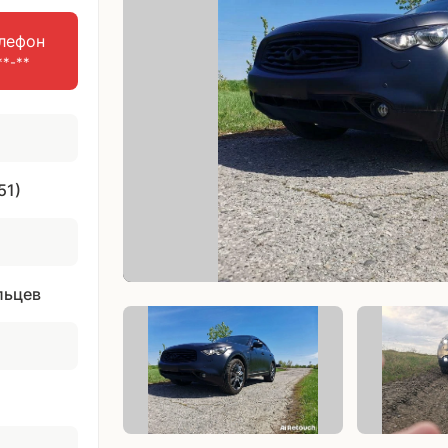
лефон
**-**
51)
льцев