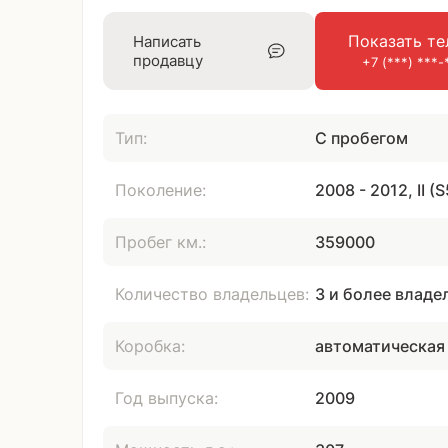
Показать те
Написать
продавцу
+7 (***) ***-
Тип:
С пробегом
Поколение:
2008 - 2012, II (S
Пробег км.:
359000
Количество владельцев:
3 и более владе
Коробка:
автоматическая
Год выпуска:
2009