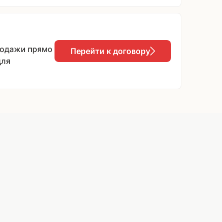
родажи прямо
Перейти к договору
для