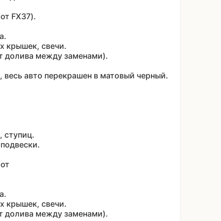
(от FX37).
та.
ых крышек, свечи.
т долива между заменами).
, весь авто перекрашен в матовый черный.
, ступиц.
 подвески.
(от
та.
ых крышек, свечи.
т долива между заменами).