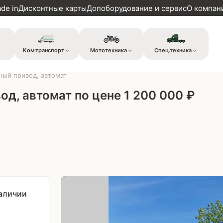
ade in
Дисконтные карты
Допоборудование и сервис
О компан
Ком.транспорт
Мототехника
Спец.техника
олный привод, автомат
ивод, автомат по цене 1 200 000 ₽
наличии