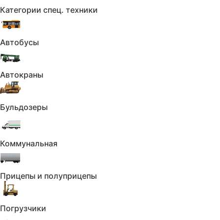
Категории спец. техники
Безопасность:
Антиблокировочная система (ABS)
Автобусы
Подушки безопасности оконные (шторки)
Подушка безопасности водителя
Автокраны
Подушка безопасности пассажира
Бульдозеры
Подушки безопасности боковые
Система предотвращения столкновения
Коммунальная
Система стабилизации (ESP)
Крепление детского кресла (задний ряд)
Прицепы и полуприцепы
ISOFIX
Датчик давления в шинах
Погрузчики
Защита от угона: