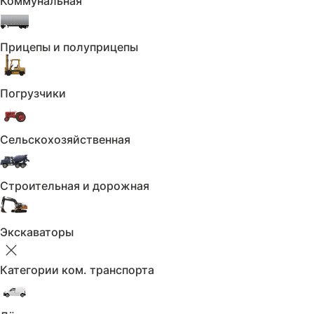
Коммунальная
Комфорт:
Электроскладывание зеркал
Прицепы и полуприцепы
Климат-контроль 2-зонный
Погрузчики
Бортовой компьютер
Кондиционер
Сельскохозяйственная
Круиз-контроль
Электропривод зеркал
Строительная и дорожная
Электростеклоподъёмники задние
Экскаваторы
Электростеклоподъёмники передние
Мультифункциональное рулевое колесо
Категории ком. транспорта
Камера задняя