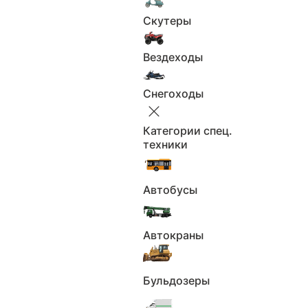
предоплату до полной уверенности в состоянии
Скутеры
автомобиля и надёжности продавца.
Вездеходы
Отчёт об истории автомобиля
Снегоходы
Периоды
Полис ОСАГО
владения ТС
Категории спец.
техники
Использование в
Найденные
каршеринге
объявления
Автобусы
Использование в
Возможные
такси
владельцы
Нахождение в
Автокраны
Упоминания в РФ
розыске
Участие в ДТП
Ограничения
Бульдозеры
Пройденные