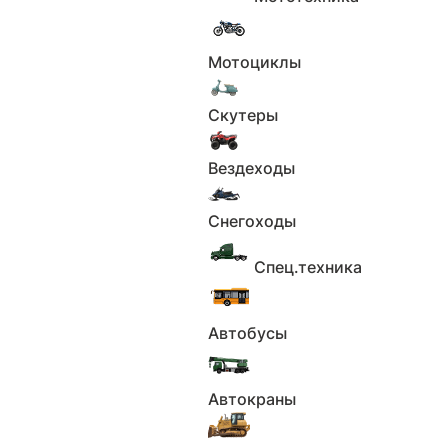
В наличии
Сергей
1 300 000 ₽
Мотоциклы
Скутеры
Вездеходы
Снегоходы
Спец.техника
1
2
Автобусы
3
4
Автокраны
5
6