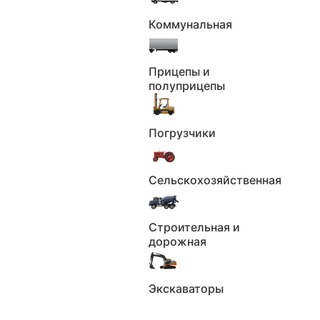
Штрафа
техосмотры
Коммунальная
(ЕАИСТО)
Реестр залогов
Данные по VIN
Прицепы и
Растаможивание
Фото автомобиля
полуприцепы
Всего 16 пунктов
Погрузчики
Получить отчёт
Сельскохозяйственная
Строительная и
дорожная
Экскаваторы