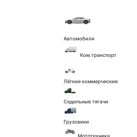
Автомобили
Главная
Каталог
Автомобили
Mazda CX-5,
2014г., передний привод, автомат
Ком.транспорт
Mazda CX-5, 2014г., передний
привод, автомат по цене 1 300
000 ₽
Лёгкие коммерческие
Седельные тягачи
24 сентября 2025
189
пожаловаться
Грузовики
Мототехника