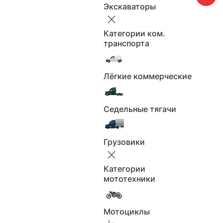
автоматическая
Коробка:
Экскаваторы
2014
Год выпуска:
150
Мощность л.с.:
Категории ком.
транспорта
бензин
Двигатель:
передний
Привод:
2
Лёгкие коммерческие
Объем, л:
Левый
Руль:
Количество мест: 5
Кол-во мест:
Седельные тягачи
Электронный
ПТС:
Черный
Цвет:
Грузовики
Все характеристики
Категории
мототехники
Москва
Мотоциклы
Будьте бдительны, не переводите задаток или