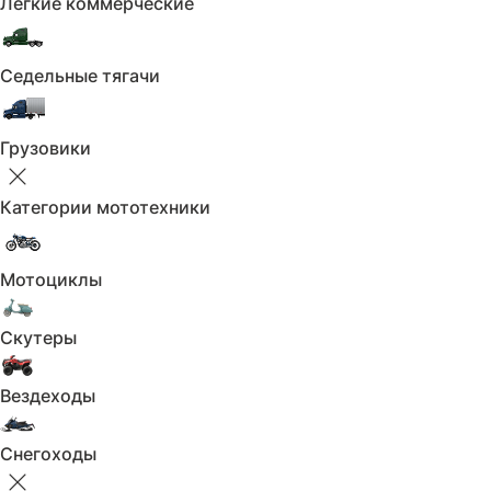
Лёгкие коммерческие
Запуск двигателя с кнопки
Система «старт-стоп»
Седельные тягачи
Регулировка руля по высоте
Регулировка руля по вылету
Грузовики
Усилитель руля
Категории мототехники
Обзор:
Мотоциклы
Омыватель фар
Датчик света
Скутеры
Электрообогрев боковых зеркал
Вездеходы
Противотуманные фары
Снегоходы
Датчик дождя