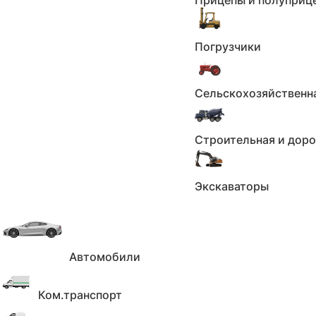
Прицепы и полуприц
Все характеристики
Погрузчики
Москва
Сельскохозяйственн
Будьте бдительны, не переводите задаток или
предоплату до полной уверенности в состояни
Строительная и дор
автомобиля и надёжности продавца.
Экскаваторы
Автомобили
Ком.транспорт