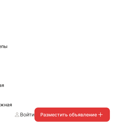
епы
ая
ожная
Войти
Разместить объявление