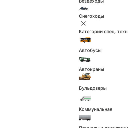
Вездеходы
С пробегом
Тип:
2015 - 2025, IV (ND)
Снегоходы
Поколение:
36772
Пробег км.:
Категории спец. тех
Количество
1 владелец
владельцев:
механическая
Коробка:
Автобусы
2022
Год выпуска:
131
Мощность л.с.:
Автокраны
бензин
Двигатель:
задний
Привод:
1.5
Объем, л:
Бульдозеры
Левый
Руль:
Количество мест: 2
Кол-во мест:
Коммунальная
Электронный
ПТС:
Красный
Цвет:
Отличное
Состояние авто: