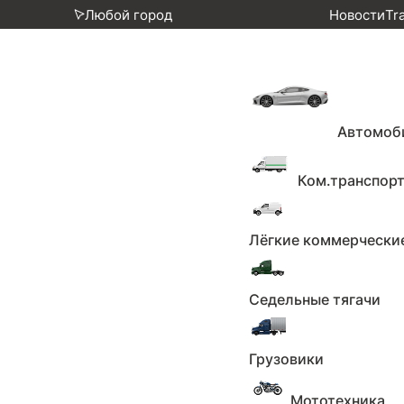
Любой город
Новости
Tr
Главная
Каталог
Автомобили
Mazda Ro
Автомоб
Mazda Roadster, 2022г., задн
Ком.транспор
1 июля 2025
Лёгкие коммерчески
810
пожаловаться
Поделиться
Седельные тягачи
АртДилерВЛ
Грузовики
1 460 000 ₽
Мототехника