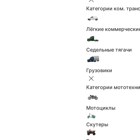
22
Категории ком. тран
23
24
Лёгкие коммерчески
25
26
27
Седельные тягачи
28
29
Грузовики
30
В 
Категории мототехн
АртДилерВЛ
1 460 000 ₽
Мотоциклы
Показать телефон
Скутеры
+7 (***) ***-**-**
Написать продавцу