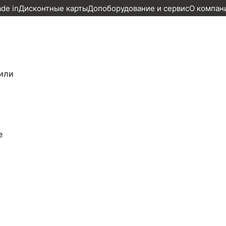
ade in
Дисконтные карты
Допоборудование и сервис
О компан
adster, 2022г., задний привод, механика
или
ий привод, механика по цене 1 460 00
т
е