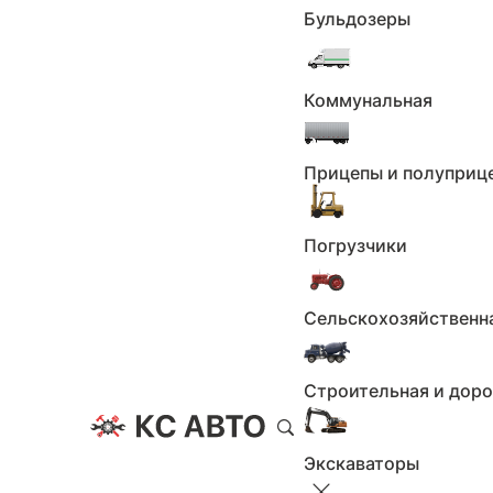
4
Бульдозеры
5
6
7
Коммунальная
8
9
10
Прицепы и полуприц
11
12
Погрузчики
13
14
15
Сельскохозяйственн
16
17
Строительная и дор
18
19
20
Экскаваторы
21