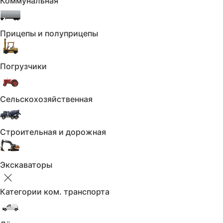
Коммунальная
Авто в наличии, готовые к отправке.
Прицепы и полуприцепы
2021 Mercedes-Benz E-Class E 350 4MATIC
Погрузчики
Сельскохозяйственная
Строительная и дорожная
Договорились о сделке?
Вы можете создать договор купли-продажи
Экскаваторы
прямо здесь или распечатать пустой бланк
для заполнения
Категории ком. транспорта
Перейти к договору