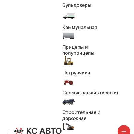
7
Бульдозеры
8
9
Коммунальная
10
11
12
Прицепы и
13
полуприцепы
14
15
Погрузчики
16
17
18
Сельскохозяйственная
19
20
Строительная и
ИП Кувалдин Дмитрий Валерьевич
дорожная
В наличии