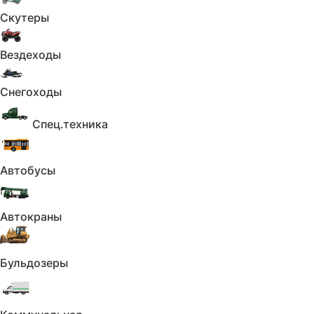
Скутеры
Вездеходы
Характеристики
Снегоходы
Показать
Описание
Спец.техника
Скрыть
Автомобили из США под ключ — Москва.
Автобусы
• 50% предоплаты
• Рассрочка до 1.5 лет
Автокраны
• Год гарантии
Бульдозеры
• Полный комплект услуг: доставка,
таможня, растаможка
Итоговая стоимость — под ключ.