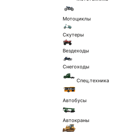
В наличии
ИП Кувалдин Дмитрий Валерьевич
2 750 000 ₽
Мотоциклы
Скутеры
Вездеходы
Снегоходы
Спец.техника
1
2
Автобусы
3
4
Автокраны
5
6