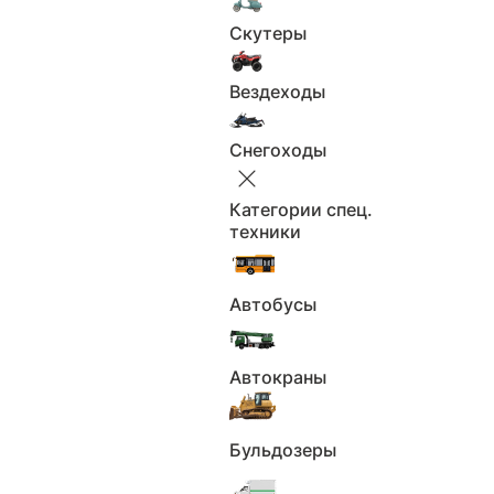
2
Объем, л:
Скутеры
Левый
Руль:
Количество мест: 5
Кол-во мест:
Вездеходы
Электронный
ПТС:
Черный
Цвет:
Снегоходы
Все характеристики
Категории спец.
техники
Москва
Автобусы
Будьте бдительны, не переводите задаток или
предоплату до полной уверенности в состоянии
автомобиля и надёжности продавца.
Автокраны
Бульдозеры
Отчёт об истории автомобиля