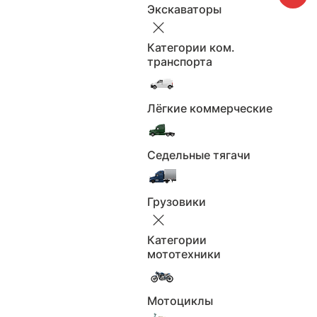
2 750 000 ₽
Экскаваторы
Показать телефон
Категории ком.
+7 (***) ***-**-**
транспорта
Написать продавцу
Лёгкие коммерческие
С пробегом
Тип:
2020 - 2023, V (W213, S213, C238)
Поколение:
Рестайлинг
Седельные тягачи
80000
Пробег км.:
Количество
0 владельцев
владельцев:
Грузовики
автоматическая
Коробка:
2021
Год выпуска:
Категории
мототехники
258
Мощность л.с.:
бензин
Двигатель:
полный
Привод:
Мотоциклы