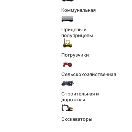
Периоды
Полис ОСАГО
владения ТС
Коммунальная
Использование в
Найденные
каршеринге
объявления
Прицепы и
полуприцепы
Использование в
Возможные
такси
владельцы
Погрузчики
Нахождение в
Упоминания в РФ
розыске
Участие в ДТП
Ограничения
Сельскохозяйственная
Пройденные
Штрафа
техосмотры
Строительная и
(ЕАИСТО)
дорожная
Реестр залогов
Данные по VIN
Экскаваторы
Растаможивание
Фото автомобиля
Всего 16 пунктов