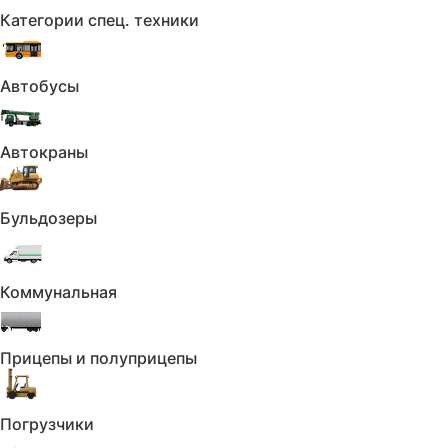
Категории спец. техники
Покупка автомобиля
с Trade-in
Продажа вашего автомобиля
Автобусы
Подробнее
и скидка на покупку нового
Автокраны
Бульдозеры
Покупка автомобиля
в кредит
Программы кредитования
Подробнее
с минимальными процентами
Коммунальная
Прицепы и полуприцепы
В каталог
Погрузчики