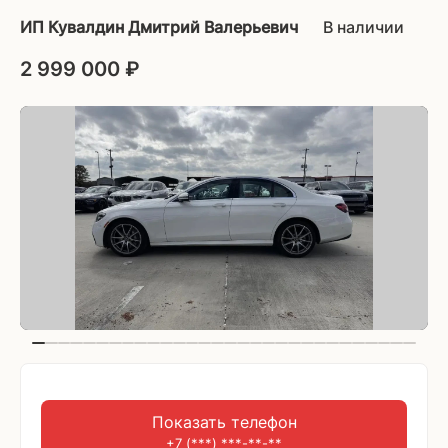
В наличии
ИП Кувалдин Дмитрий Валерьевич
2 999 000 ₽
1
2
3
4
5
6
7
8
9
10
11
12
13
14
15
16
17
18
19
20
21
22
23
24
25
26
27
28
29
30
Показать телефон
+7 (***) ***-**-**