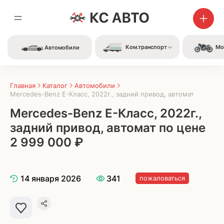
Ком.транспорт
Мо
Автомобили
Главная
Каталог
Автомобили
Mercedes-Benz E-Класс, 2022г., задний привод, автомат
Mercedes-Benz E-Класс, 2022г.,
задний привод, автомат по цене
2 999 000 ₽
14 января 2026
341
пожаловаться