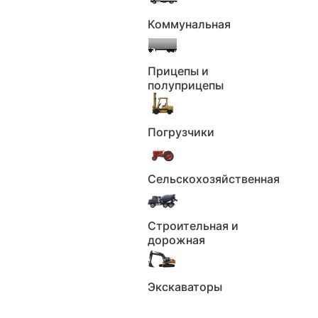
Отчёт об истории автомобиля
Коммунальная
Периоды
Полис ОСАГО
владения ТС
Прицепы и
полуприцепы
Использование в
Найденные
каршеринге
объявления
Использование в
Возможные
Погрузчики
такси
владельцы
Нахождение в
Сельскохозяйственная
Упоминания в РФ
розыске
Участие в ДТП
Ограничения
Строительная и
дорожная
Пройденные
Штрафа
техосмотры
(ЕАИСТО)
Экскаваторы
Реестр залогов
Данные по VIN