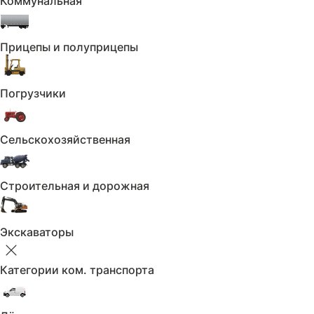
Коммунальная
Основные преимущества: гибрид; полный
привод; AMG-пакет; пневмоподвеска; адапт.
LED освещение; колёсные диски AMG 22;
Прицепы и полуприцепы
подогрев и электропривод руля и передних
кресел; 4-зонный климат-контроль;
Burmester; панорамная крыша; проекция;
Погрузчики
полный пакет ассистентов вождения
- Trade IN • Кредит/Лизинг • Цена без НДС
Сельскохозяйственная
- Поможем с гарантией, постановкой на
учет и допами
#9030
Строительная и дорожная
Скидка по trade-in:
От 50 до 150 тыс. рублей
Экскаваторы
Скидка за оформление КАСКО или кредита:
От 50 до 150 тыс. рублей
Категории ком. транспорта
💳 Способы оплаты