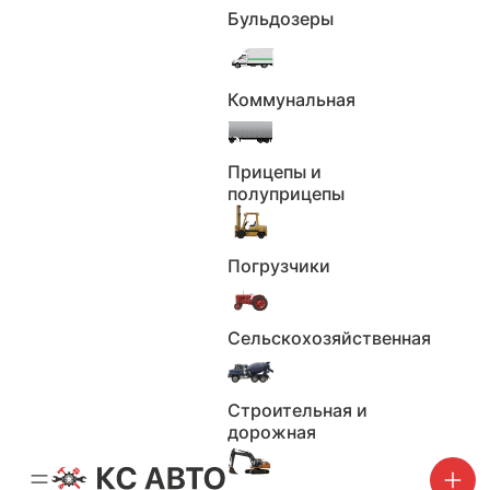
7
Бульдозеры
8
9
Коммунальная
10
11
12
Прицепы и
13
полуприцепы
14
15
Погрузчики
16
17
18
Сельскохозяйственная
19
20
Строительная и
21
дорожная
22
23