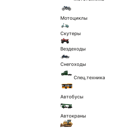
В наличии
ООО 'АМЕРИКАНАВТО'
12 550 000 ₽
Мотоциклы
Скутеры
Вездеходы
Снегоходы
Спец.техника
1
2
Автобусы
3
4
Автокраны
5
6