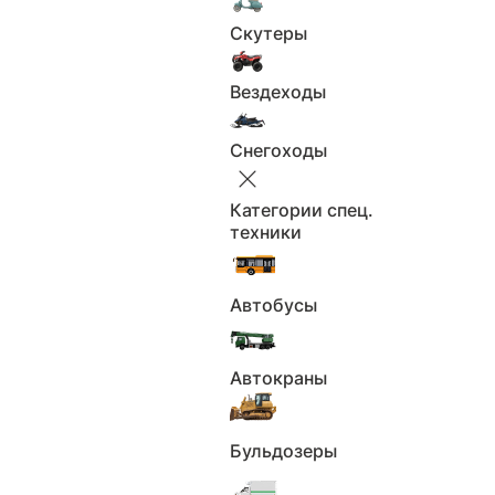
полный
Привод:
Скутеры
2.0
Объем, л:
Вездеходы
Левый
Руль:
Количество мест: 5
Кол-во мест:
Снегоходы
Электронный
ПТС:
Отличное
Состояние авто:
Категории спец.
техники
Все характеристики
Автобусы
Россия, Москва
Автокраны
Будьте бдительны, не переводите задаток или
предоплату до полной уверенности в состоянии
автомобиля и надёжности продавца.
Бульдозеры