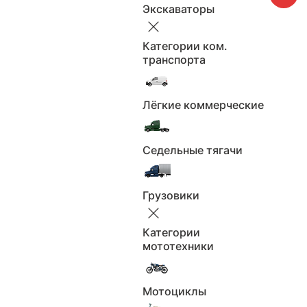
владельцев:
Экскаваторы
автоматическая
Коробка:
2025
Год выпуска:
Категории ком.
транспорта
381
Мощность л.с.:
бензин
Двигатель:
полный
Привод:
Лёгкие коммерческие
3
Объем, л:
Левый
Руль:
Седельные тягачи
Количество мест: 5
Кол-во мест:
Электронный
ПТС:
Грузовики
Белый
Цвет:
Отличное
Состояние авто:
Категории
мототехники
Все характеристики
Мотоциклы
Москва