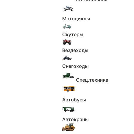
Под заказ
Клубный Сервис Север
13 400 000 ₽
Мотоциклы
Скутеры
Вездеходы
Снегоходы
Спец.техника
1
2
Автобусы
3
4
Автокраны
5
6