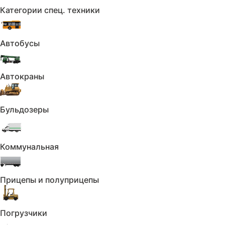
Категории спец. техники
Память передних сидений
Складывающееся заднее сиденье
Автобусы
Третий задний подголовник
Третий ряд сидений
Автокраны
Обогрев рулевого колеса
Бульдозеры
Отделка кожей рулевого колеса
Комфорт:
Коммунальная
Камера 360°
Прицепы и полуприцепы
Адаптивный круиз-контроль
Электроскладывание зеркал
Погрузчики
Система автоматической парковки