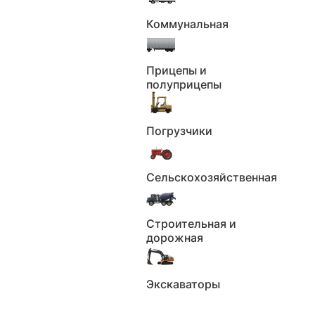
Участие в ДТП
Ограничения
Коммунальная
Пройденные
Штрафа
техосмотры
(ЕАИСТО)
Прицепы и
полуприцепы
Реестр залогов
Данные по VIN
Растаможивание
Фото автомобиля
Погрузчики
Всего 16 пунктов
Сельскохозяйственная
Получить отчёт
Строительная и
дорожная
Экскаваторы