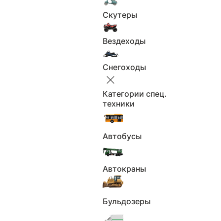
Скутеры
Будьте бдительны, не переводите задаток или
предоплату до полной уверенности в состоянии
Вездеходы
автомобиля и надёжности продавца.
Снегоходы
Отчёт об истории автомобиля
Категории спец.
техники
Периоды
Полис ОСАГО
владения ТС
Использование в
Автобусы
Найденные
каршеринге
объявления
Использование в
Возможные
Автокраны
такси
владельцы
Нахождение в
Бульдозеры
Упоминания в РФ
розыске