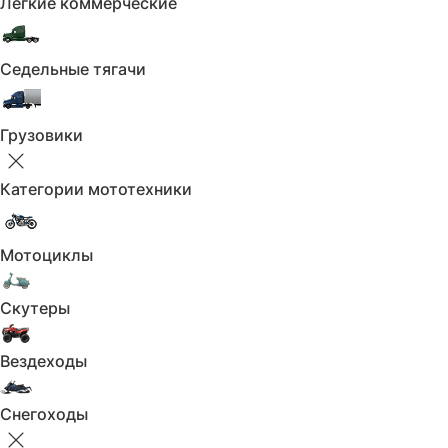
Лёгкие коммерческие
Система доступа без ключа
Мультифункциональное рулевое колесо
Седельные тягачи
Парктроник передний
Парктроник задний
Грузовики
Дистанционный запуск двигателя
Категории мототехники
Активный усилитель руля
Запуск двигателя с кнопки
Мотоциклы
Регулировка руля по высоте
Скутеры
Регулировка руля по вылету
Вездеходы
Рулевая колонка с памятью положения
Снегоходы
Обзор: