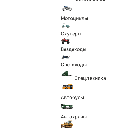
В наличии
Юрий
2 550 000 ₽
Мотоциклы
Скутеры
Вездеходы
Снегоходы
Спец.техника
1
2
Автобусы
В наличии
Юрий
Автокраны
2 550 000 ₽