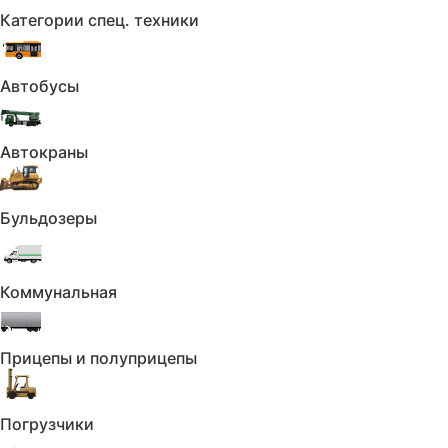
Автоматический корректор фар
Категории спец. техники
Дневные ходовые огни
Автобусы
Светодиодные фары
Омыватель фар
Автокраны
Датчик света
Электрообогрев боковых зеркал
Бульдозеры
Противотуманные фары
Коммунальная
Датчик дождя
Электрообогрев зоны стеклоочистителей
Прицепы и полуприцепы
Безопасность:
Погрузчики
Антиблокировочная система (ABS)