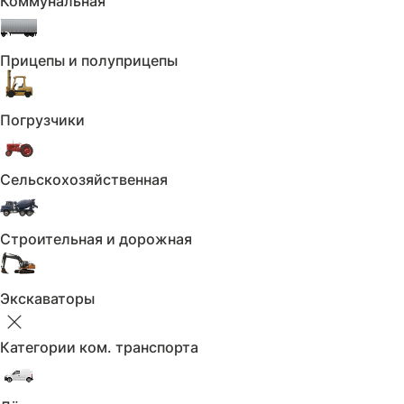
Коммунальная
Отделка кожей рулевого колеса
Комфорт:
Прицепы и полуприцепы
Камера 360°
Погрузчики
Климат-контроль 2-зонный
Бортовой компьютер
Сельскохозяйственная
Круиз-контроль
Электрорегулировка руля
Строительная и дорожная
Электропривод зеркал
Экскаваторы
Электропривод крышки багажника
Электростеклоподъёмники задние
Категории ком. транспорта
Электростеклоподъёмники передние