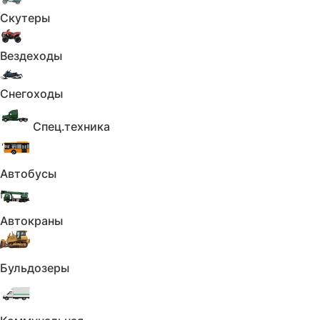
Вентиляция передних сидений
Скутеры
Люк
Вездеходы
Кожа (Материал салона)
Снегоходы
Отделка кожей рычага КПП
Панорамная крыша / лобовое стекло
Спец.техника
Электрорегулировка передних сидений
Автобусы
Подогрев задних сидений
Складывающееся заднее сиденье
Автокраны
Третий задний подголовник
Тонированные стекла
Бульдозеры
Обогрев рулевого колеса