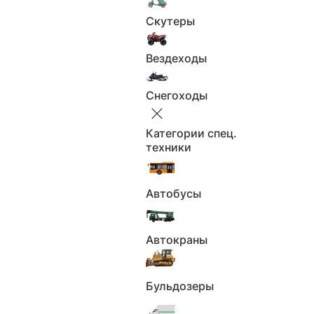
Использование в
Найденные
Скутеры
каршеринге
объявления
Использование в
Возможные
Вездеходы
такси
владельцы
Нахождение в
Снегоходы
Упоминания в РФ
розыске
Категории спец.
Участие в ДТП
Ограничения
техники
Пройденные
Штрафа
техосмотры
Автобусы
(ЕАИСТО)
Реестр залогов
Данные по VIN
Автокраны
Растаможивание
Фото автомобиля
Всего 16 пунктов
Бульдозеры
Получить отчёт