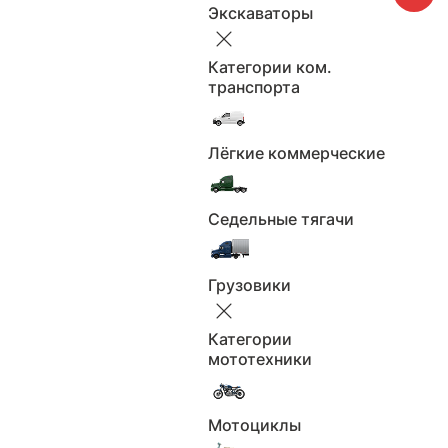
Количество мест: 2
Кол-во мест:
Экскаваторы
Оригинал бумажный
ПТС:
Белый
Цвет:
Категории ком.
транспорта
Все характеристики
Лёгкие коммерческие
Сысерть
Седельные тягачи
Будьте бдительны, не переводите задаток или
предоплату до полной уверенности в состоянии
автомобиля и надёжности продавца.
Грузовики
Категории
мототехники
Отчёт об истории автомобиля
Периоды
Полис ОСАГО
владения ТС
Мотоциклы