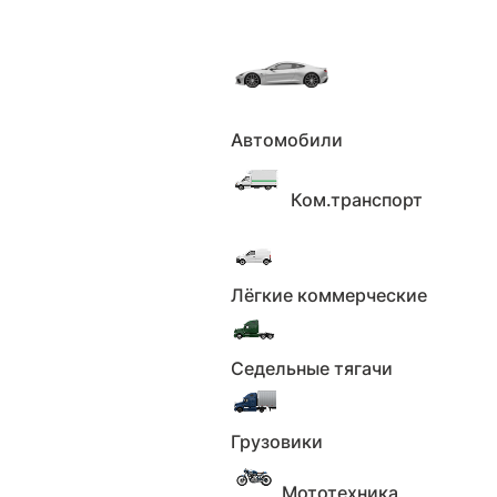
Автомобили
Главная
Каталог
Автомобили
Nissan
Murano, 2018г., полный привод, вариатор
Ком.транспорт
Nissan Murano, 2018г., полный
привод, вариатор по цене 2 550
000 ₽
Лёгкие коммерческие
Седельные тягачи
30 июля 2025
261
пожаловаться
Грузовики
Мототехника