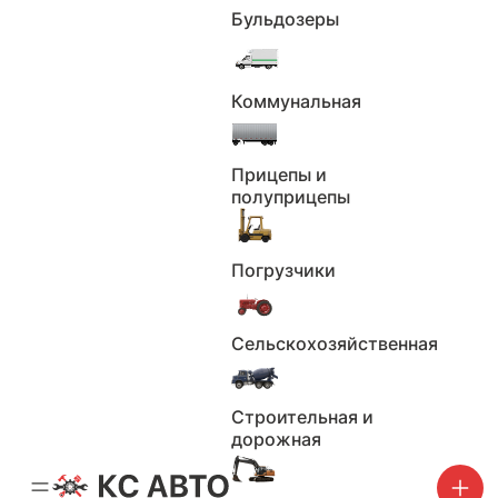
Бульдозеры
В наличии
АВТОСАЛОН "АВТОДОМ"
1 050 000 ₽
Коммунальная
Показать телефон
+7 (***) ***-**-**
Прицепы и
полуприцепы
Написать продавцу
С пробегом
Тип:
Погрузчики
2007 - 2011, II
Поколение:
283231
Пробег км.:
Сельскохозяйственная
Количество
2 владельца
владельцев:
механическая
Коробка:
Строительная и
2007
Год выпуска:
дорожная
141
Мощность л.с.:
бензин
Двигатель: