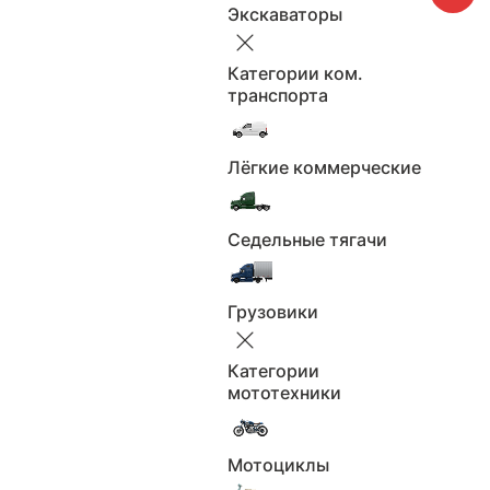
Экскаваторы
полный
Привод:
2
Объем, л:
Категории ком.
Левый
Руль:
транспорта
Количество мест: 5
Кол-во мест:
Оригинал бумажный
ПТС:
Лёгкие коммерческие
Черный
Цвет:
Отличное
Состояние авто:
Седельные тягачи
Все характеристики
Грузовики
Петрозаводск
Категории
мототехники
Будьте бдительны, не переводите задаток или
предоплату до полной уверенности в состоянии
автомобиля и надёжности продавца.
Мотоциклы