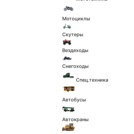
В наличии
АВТОСАЛОН 'АВТОДОМ'
1 050 000 ₽
Мотоциклы
Скутеры
Вездеходы
Снегоходы
Спец.техника
1
2
Автобусы
3
4
Автокраны
5
6