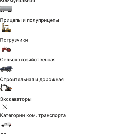
Коммунальная
Режим работы с 10:00 до 20:00 ежедневно.
Наши менеджеры готовы всегда ответить на
любой ваш вопрос!
Прицепы и полуприцепы
Куплен не в кредит. Своевременно
обслуживался. Прошёл все ТО. Есть
Погрузчики
сервисная книжка. Оригинальный ПТС. Не
участвовал в ДТП. В салоне не курили.
Возможен обмен.
Сельскохозяйственная
Комплектация
Скрыть
Строительная и дорожная
Салон:
Экскаваторы
Ткань (Материал салона)
Подогрев передних сидений
Категории ком. транспорта
Складывающееся заднее сиденье