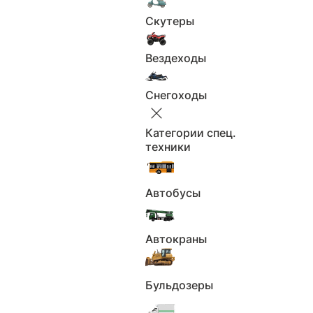
Скутеры
Отчёт об истории автомобиля
Вездеходы
Периоды
Полис ОСАГО
владения ТС
Снегоходы
Использование в
Найденные
каршеринге
объявления
Категории спец.
Использование в
Возможные
техники
такси
владельцы
Нахождение в
Автобусы
Упоминания в РФ
розыске
Участие в ДТП
Ограничения
Автокраны
Пройденные
Штрафа
техосмотры
Бульдозеры
(ЕАИСТО)
Реестр залогов
Данные по VIN