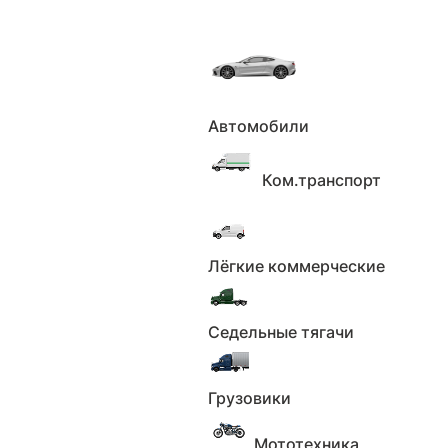
Автомобили
Главная
Каталог
Автомобили
Nissan X-Trail,
2007г., полный привод, механика
Ком.транспорт
Nissan X-Trail, 2007г., полный
привод, механика по цене 1 050
000 ₽
Лёгкие коммерческие
Седельные тягачи
3 мая 2025
264
пожаловаться
Грузовики
Мототехника