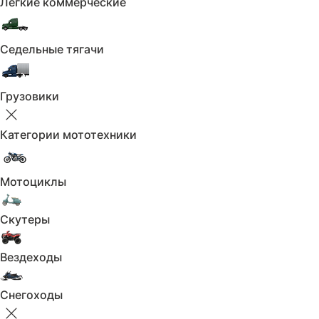
Лёгкие коммерческие
Комфорт:
Климат-контроль 1-зонный
Седельные тягачи
Бортовой компьютер
Грузовики
Кондиционер
Круиз-контроль
Категории мототехники
Электропривод зеркал
Мотоциклы
Электростеклоподъёмники задние
Электростеклоподъёмники передние
Скутеры
Регулировка руля по высоте
Вездеходы
Регулировка руля по вылету
Снегоходы
Усилитель руля