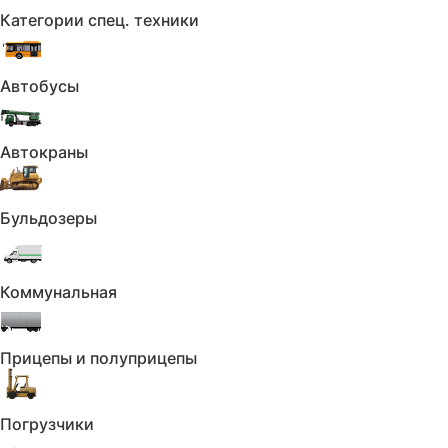
Категории спец. техники
Обзор:
Электрообогрев боковых зеркал
Автобусы
Противотуманные фары
Автокраны
Безопасность:
Антиблокировочная система (ABS)
Бульдозеры
Подушка безопасности водителя
Подушка безопасности пассажира
Коммунальная
Подушки безопасности боковые
Система стабилизации (ESP)
Прицепы и полуприцепы
Защита от угона:
Погрузчики
Иммобилайзер