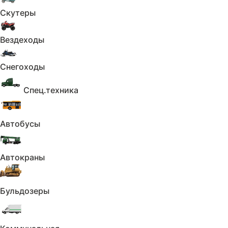
обеспечивают электростартер, аналогово-
Скутеры
цифровая приборная панель с замком
зажигания, удобное сиденье, складные
подножки пассажира, крепкий багажник,
Вездеходы
широкие крылья с брызговиками,
центральная и стояночная подножка.
Снегоходы
За безопасность эксплуатации отвечают
дисковый тормоз на переднем колесе и
Спец.техника
барабанный тормоз сзади. Regulmoto RM 125
оснащен полным комплектом оборудования,
необходимого для передвижения по дорогам
Автобусы
общего пользования: передние и задние
поворотники, стоп-сигнал, фара головного
света, на руле также установлены зеркала
заднего вида. С мотоциклом Regulmoto RM
Автокраны
125 вы получите возможность не только
оперативно решать повседневные дела – вы
можете стать обладателем незаменимого
Бульдозеры
помощника для утилитарных задач с
доступной ценой и недорогим сервисным
обслуживанием.