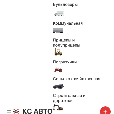
Бульдозеры
Показать телефон
+7 (***) ***-**-**
Коммунальная
Написать продавцу
Новые
Тип:
Прицепы и
Отличное
Состояние:
полуприцепы
Электронный
ПТС:
Количество
1 владелец
Погрузчики
владельцев:
5 передач
Коробка:
2025
Год выпуска:
Сельскохозяйственная
11
Мощность л.с.:
Черный
Цвет:
Строительная и
125
Объём, см³:
дорожная
Все характеристики