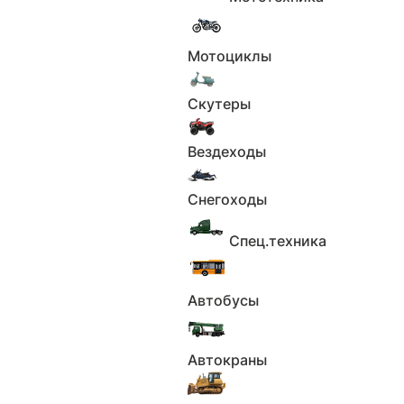
105 000 ₽
Мотоциклы
Скутеры
Вездеходы
Снегоходы
Спец.техника
1
2
3
Автобусы
4
В наличии
Автокраны
Мотоначинка
105 000 ₽