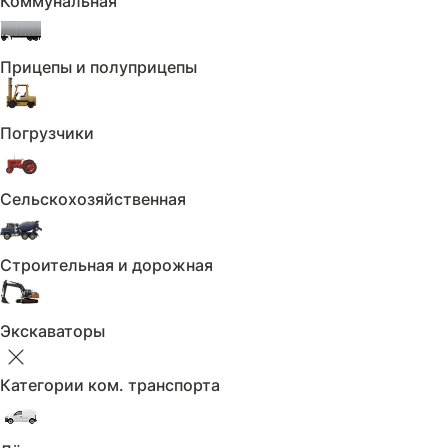
Коммунальная
При покупке техники в нашем мотосалоне Вы
получаете карту "Постоянного клиента" с
1000 бонусов на дальнейшие покупки!
Прицепы и полуприцепы
ЗВОНИТЬ С 9:00 до 20:00
Погрузчики
Сельскохозяйственная
Договорились о сделке?
Строительная и дорожная
Вы можете создать договор купли-продажи
прямо здесь или распечатать пустой бланк
для заполнения
Экскаваторы
Перейти к договору
Категории ком. транспорта