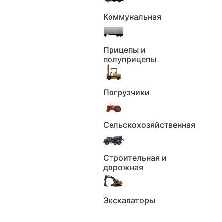
2025
Год выпуска:
Коммунальная
11
Мощность л.с.:
Черный
Цвет:
Прицепы и
125
Объём, см³:
полуприцепы
Описание
Погрузчики
Скрыть
мотоцикл Regulmoto RM 125
Сельскохозяйственная
ДОСТАВКА. КРЕДИТ НА ВЫГОДНЫХ
УСЛОВИЯХ!
Строительная и
TRADE-IN
дорожная
Возможна покупка в режиме Online без
личного присутствия!
Regulmoto RM 125 – классический дорожный
Экскаваторы
мотоцикл с надежным и экономичным
двигателем небольшой кубатуры, который