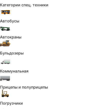
с Trade-in
Категории спец. техники
Продажа вашего автомобиля
Подробнее
и скидка на покупку нового
Автобусы
Автокраны
Покупка автомобиля
в кредит
Бульдозеры
Программы кредитования
Подробнее
с минимальными процентами
Коммунальная
В каталог
Прицепы и полуприцепы
Погрузчики
Мобильное приложение