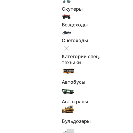
Скутеры
Вездеходы
Снегоходы
Категории спец.
техники
Характеристики
Скрыть
Автобусы
Новые
Тип:
0
Пробег км.:
Автокраны
Отличное
Состояние:
Электронный
ПТС:
Количество
Бульдозеры
1 владелец
владельцев:
5 передач
Коробка: