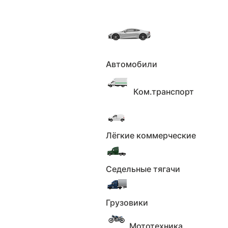
Автомобили
Главная
Каталог
Мотоциклы
Regulmoto
RM125, 2025г.
Ком.транспорт
Regulmoto RM125, 2025г. по цене
105 000 ₽
Лёгкие коммерческие
24 сентября 2025
Седельные тягачи
281
пожаловаться
Грузовики
В наличии
Мототехника
Мотоначинка