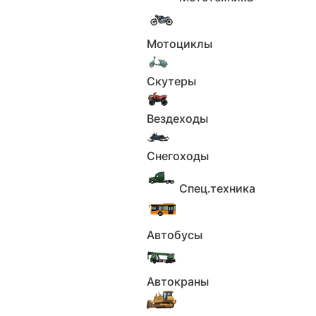
новые версии — юбилейную и базовую. Впервые в
истории модели появилась версия Crown Sport G,
которая стоит на 700 000 иен дешевле
Мотоциклы
предыдущего стартового варианта.
В шестнадцатом поколении
Toyota Crown
— это
Скутеры
целое семейство автомобилей, включающее
разные кузова и модификации. Кроссовер с
припиской Sport появился на японском рынке в
Вездеходы
октябре 2023 года и теперь обзавёлся двумя
новыми версиями.
Снегоходы
Особая версия
Crown Sport the 70th
приурочена к
70-летию модели (первый «Краун» вышел в 1955
Спец.техника
году). Она доступна в исполнениях Z и RS,
отличается двухцветной окраской кузова (тёмно-
серебристая крыша и стойки + белый или чёрный
Автобусы
цвет остальной части), матово-чёрными 21-
дюймовыми дисками и стильной наклейкой с
названием юбилейной серии. Внутри — кожаная
обивка чёрного цвета с медными вставками, а на
Автокраны
панели, рычаге коробки передач и ключе
размещены эмблемы «the 70th». Также есть