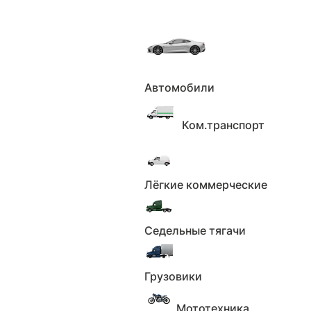
Автомобили
Главная
Новости
Toyota Crown Sport
пополнил модельный ряд
Ком.транспорт
Toyota Crown Sport пополнил
модельный ряд
Лёгкие коммерческие
Появились новые версии — юбилейная и
Седельные тягачи
стартовая!
13.07.2025
379
Грузовики
Содержание
Японский автопроизводитель расширил линейку
Мототехника
кроссовера
Toyota Crown Sport
, представив две