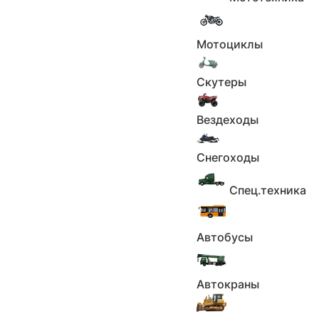
1 объявление
Мотоциклы
Скутеры
Вездеходы
H
п
Снегоходы
в
1
Спец.техника
Автобусы
Автокраны