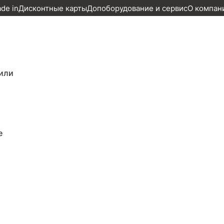
ade in
Дисконтные карты
Допоборудование и сервис
О компан
или
т
25
е
1 объявление