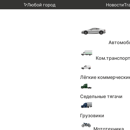
Любой город
Новости
Tr
Главная
Продавец
Автомоб
Ком.транспор
Продавец
Зарегистрирован с ноября 20
Лёгкие коммерчески
Седельные тягачи
Частное лицо
Грузовики
Звонить c 9:00 до 23:00
Мототехника