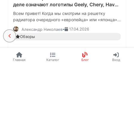
деле означают логотипы Geely, Chery, Haval
и других брендов из Поднебесной.
Всем привет! Когда мы смотрим на решетку
радиатора очередного «европейца» или «японца»,
в голове моментально срабатывает ассоциация:
•
17.04.2026
Александр Николаев
четыре кольца — Audi, сине-…
Обзоры
9 545
0
39
Главная
Каталог
Блог
Вход
Как перезапустить АвтоВАЗ-Эссе на тему.