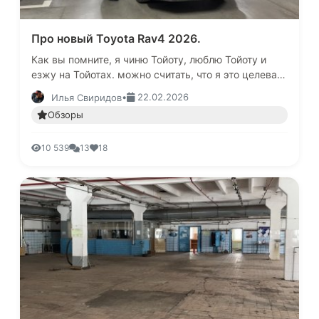
Про новый Toyota Rav4 2026.
Как вы помните, я чиню Тойоту, люблю Тойоту и
езжу на Тойотах. можно считать, что я это целевая
аудитория компании и потому, то что вы сейчас
•
22.02.2026
Илья Свиридов
прочтете, вероятно…
Обзоры
10 539
13
18