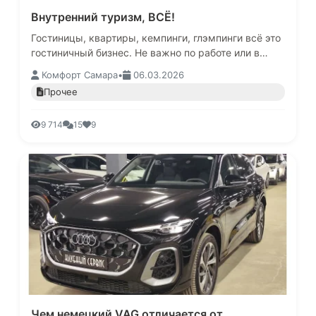
Внутренний туризм, ВСЁ!
Гостиницы, квартиры, кемпинги, глэмпинги всё это
гостиничный бизнес. Не важно по работе или в
целях туризма, но собираясь в чужой город,
Комфорт Самара
•
06.03.2026
первым делом человек ищ…
Прочее
9 714
15
9
Чем немецкий VAG отличается от