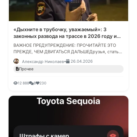
«Дыхните в трубочку, уважаемый»: 3
законных развода на трассе в 2026 году и
фразы, которые отпугнут нечестного
ВАЖНОЕ ПРЕДУПРЕЖДЕНИЕ: ПРОЧИТАЙТЕ ЭТО
инспектора
ПРЕЖДЕ, ЧЕМ ДВИГАТЬСЯ ДАЛЬШЕДрузья, статья,
которую вы собираетесь прочитать, носит
•
26.04.2026
Александр Николаев
исключительно информационный и правово…
Прочее
12 888
8
230