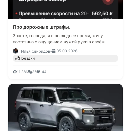
Про дорожные штрафы.
Знаете, господа, я в последнее время, живу
постоянно с ощущением чужой руки в своём
кармане:)Нет, это не рука жены и не руки моих
•
05.03.2026
Илья Свиридов
детей. Это руки тех, кто повес…
Поездки
11 386
35
144