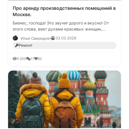
Про аренду производственных помещений в
Москве.
Бизнес, господа! Это звучит дорого и вкусно! От
этого слова, веет духами красивых женщин,
выхлопом моторов V8 и жарким странами, где
•
03.03.2026
Илья Свиридов
много коктейлей и моря…Реал…
Ремонт
9 200
17
82