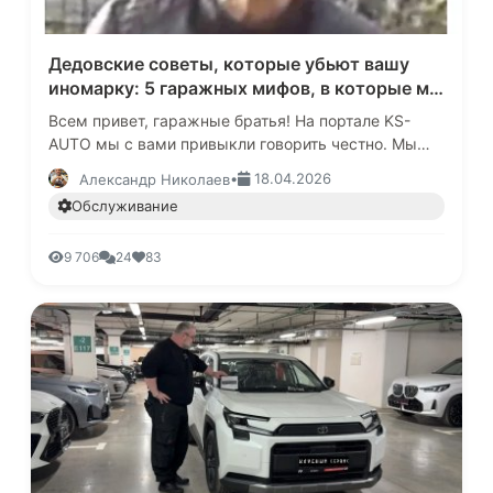
Дедовские советы, которые убьют вашу
иномарку: 5 гаражных мифов, в которые мы
до сих пор верим.
Всем привет, гаражные братья! На портале KS-
AUTO мы с вами привыкли говорить честно. Мы
обсуждали заоблачные цены на авто, китайскую
•
18.04.2026
Александр Николаев
экспансию, параллельный имп…
Обслуживание
9 706
24
83